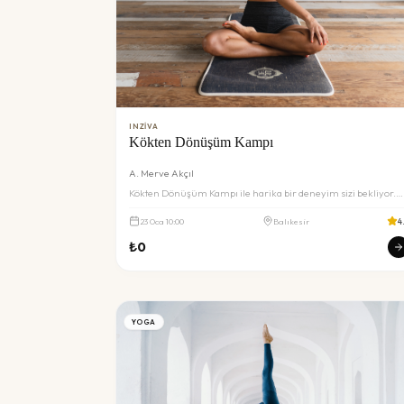
INZIVA
Kökten Dönüşüm Kampı
A. Merve Akçıl
Kökten Dönüşüm Kampı ile harika bir deneyim sizi bekliyor.
Detaylar ve rezervasyon için inceleyin.
23
Oca
10:00
Balıkesir
4
₺
0
YOGA