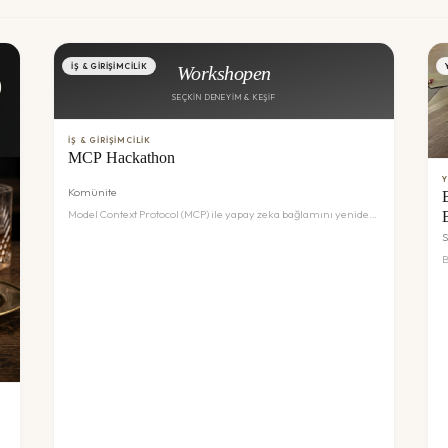
İŞ & GIRIŞIMCILIK
Workshopen
SEÇKIN DENEYIM & KEŞIF
İŞ & GIRIŞIMCILIK
MCP Hackathon
Komünite
Model Context Protocol (MCP) ile yapay zeka bağlamını yeniden
tanımlayın. Bu hackathon, yapay zeka modellerinin bağlamı
S
(context) daha iyi anlaması ve yönetmesi için geliştirilen
B
protokoller üzerine odaklanmaktadır. Geliştiriciler ve AI
g
meraklıları için teknik derinliği yüksek bir etkinlik. 📅 Tarih: 20
b
Temmuz 2026 📍 Yer: Komünite Space, Vadistanbul ⏰ Saat:
y
08:00 - 22:00
h
K
d
g
s
s
b
t