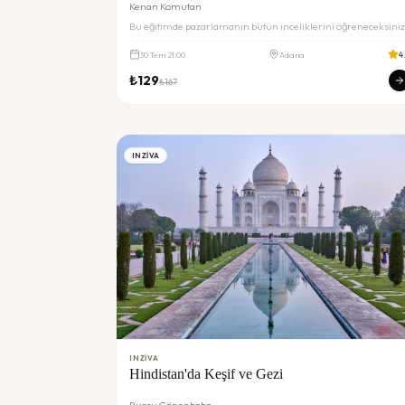
Kenan Komutan
Bu eğitimde pazarlamanın bütün inceliklerini öğreneceksiniz
30
Tem
21:00
Adana
4
₺
129
₺
167
INZIVA
INZIVA
Hindistan'da Keşif ve Gezi
Burcu Gönenbaba