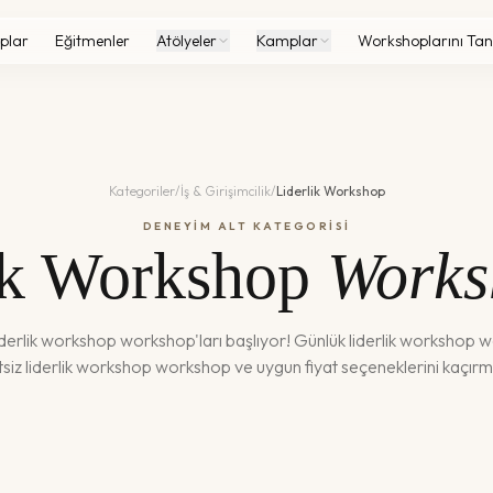
plar
Eğitmenler
Atölyeler
Kamplar
Workshoplarını Tan
Kategoriler
/
İş & Girişimcilik
/
Liderlik Workshop
DENEYİM ALT KATEGORİSİ
ik Workshop
Works
iderlik workshop
workshop'ları başlıyor! Günlük
liderlik workshop
wo
tsiz
liderlik workshop
workshop ve uygun fiyat seçeneklerini kaçırm