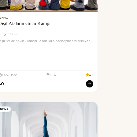
NZIVA
Dişil Ataların Gücü Kampı
üzgar Güliz
işil Ataların Gücü Kampı ile harika bir deneyim sizi bekliyor.
etaylar ve rezervasyon için inceleyin.
22
Oca
10:00
İzmir
4.5
₺
0
INZIVA