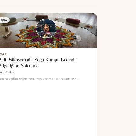
YOGA
YOGA
Bali Psikosomatik Yoga Kampı: Bedenin
Bilgeliğine Yolculuk
eda Oztas
ali’nin şifalı doğasında, tropik ormanların kalbinde
erçekleştireceğimiz bu kampta; sadece yoga yapmayacak,
edenimizin sessiz dilini çözmeyi öğreneceğiz. Psikosomatik
aklaşımlar ve somatik farkındalık çalışmalarıyla, artık bize
izmet etmeyen duygusal yükleri toprağa bırakacağız.
endinize en derin 'merhaba'yı demek için Bali’nin büyüsüne
avetlisiniz. Stres, modern dünyanın kaçınılmaz bir parçası
ibi görünse de bedensel sağlığımız üzerindeki etkileri
andığımızdan çok daha derin. Psikosomatik Yoga Kampı, sinir
istemini regüle etmeyi, vagus sinirini aktive etmeyi ve zihin-
eden bütünlüğünü yeniden kurmayı hedefleyen bilimsel
emelli bir deneyimdir. Bu kamp, sadece fiziksel bir yoga