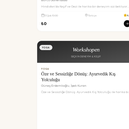
Hindistan'da Keşif ve Gezi ile harika bir deneyim sizi bekliyor.
Detaylar ve rezervasyon için inceleyin.
13
Şub
10:00
Türkiye
4
₺
0
YOGA
Workshopen
SEÇKIN DENEYIM & KEŞIF
YOGA
Öze ve Sessizliğe Dönüş: Ayurvedik Kış
Yolculuğu
Güneş Erdemlioğlu, İpek Kuran
Öze ve Sessizliğe Dönüş: Ayurvedik Kış Yolculuğu ile harika bi
deneyim sizi bekliyor. Detaylar ve rezervasyon için inceleyin.