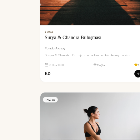
YOGA
Surya & Chandra Buluşması
Funda Atasoy
Surya & Chandra Buluşması ile harika bir deneyim sizi
bekliyor. Detaylar ve rezervasyon için inceleyin.
23
Oca
10:00
Muğla
4
₺
0
INZIVA