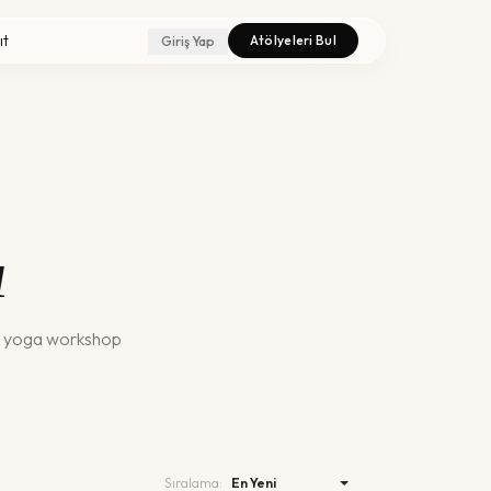
ıt
Atölyeleri Bul
Giriş Yap
ı
z
yoga
workshop
Sıralama: