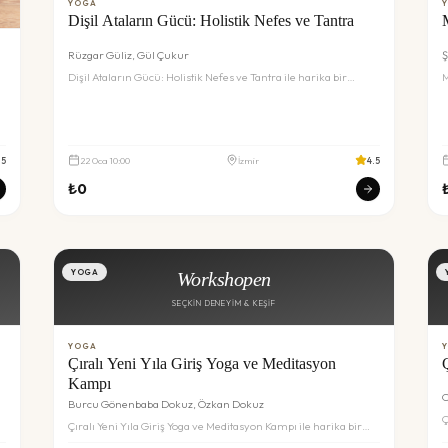
YOGA
Dişil Ataların Gücü: Holistik Nefes ve Tantra
Rüzgar Güliz, Gül Çukur
Ş
Dişil Ataların Gücü: Holistik Nefes ve Tantra ile harika bir
M
deneyim sizi bekliyor. Detaylar ve rezervasyon için inceleyin.
d
.5
22
Oca
10:00
İzmir
4.5
₺
0
YOGA
Workshopen
SEÇKIN DENEYIM & KEŞIF
YOGA
Çıralı Yeni Yıla Giriş Yoga ve Meditasyon
Kampı
O
Burcu Gönenbaba Dokuz, Özkan Dokuz
Ç
Çıralı Yeni Yıla Giriş Yoga ve Meditasyon Kampı ile harika bir
b
deneyim sizi bekliyor. Detaylar ve rezervasyon için inceleyin.