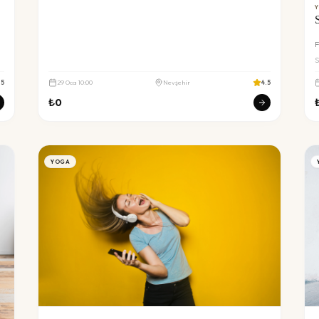
F
S
b
.5
29
Oca
10:00
Nevşehir
4.5
₺
0
•
YOGA
n
li
si
n
u