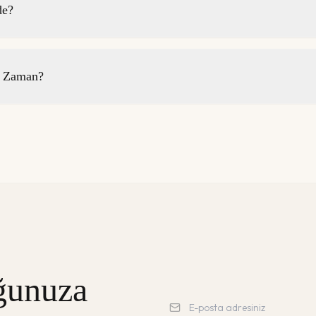
de?
e Zaman?
ğunuza