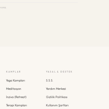
rsiniz.
KAMPLAR
YASAL & DESTEK
Yoga Kampları
S.S.S.
Meditasyon
Yardım Merkezi
İnziva (Retreat)
Gizlilik Politikası
Terapi Kampları
Kullanım Şartları