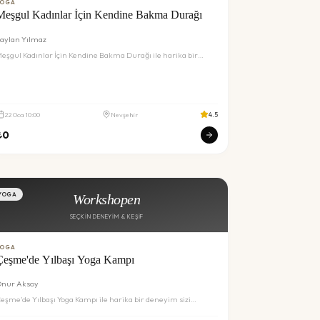
YOGA
Meşgul Kadınlar İçin Kendine Bakma Durağı
aylan Yılmaz
eşgul Kadınlar İçin Kendine Bakma Durağı ile harika bir
eneyim sizi bekliyor. Detaylar ve rezervasyon için inceleyin.
22
Oca
10:00
Nevşehir
4.5
₺
0
YOGA
Workshopen
SEÇKIN DENEYIM & KEŞIF
YOGA
Çeşme'de Yılbaşı Yoga Kampı
nur Aksoy
eşme'de Yılbaşı Yoga Kampı ile harika bir deneyim sizi
ekliyor. Detaylar ve rezervasyon için inceleyin.