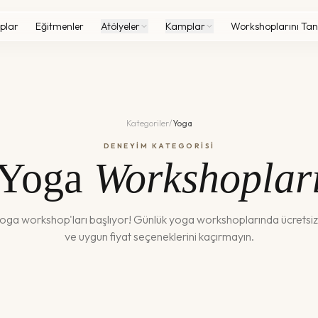
plar
Eğitmenler
Atölyeler
Kamplar
Workshoplarını Tan
Kategoriler
/
Yoga
DENEYİM KATEGORİSİ
Yoga
Workshoplar
oga
workshop'ları başlıyor! Günlük
yoga
workshoplarında ücretsi
ve uygun fiyat seçeneklerini kaçırmayın.