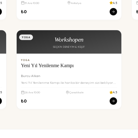
.5
31
Ara
10:00
Antalya
4.5
₺
0
YOGA
Workshopen
SEÇKIN DENEYIM & KEŞIF
YOGA
Yeni Yıl Yenilenme Kampı
Burcu Alkan
m
Yeni Yıl Yenilenme Kampı ile harika bir deneyim sizi bekliyor.
Detaylar ve rezervasyon için inceleyin.
.5
26
Ara
10:00
Çanakkale
4.5
₺
0