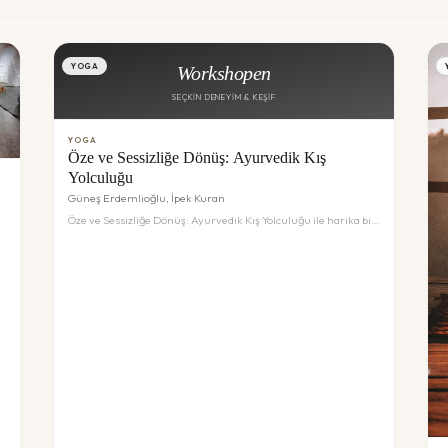
YOGA
Workshopen
SEÇKIN DENEYIM & KEŞIF
YOGA
Öze ve Sessizliğe Dönüş: Ayurvedik Kış
Yolculuğu
Güneş Erdemlioğlu, İpek Kuran
Öze ve Sessizliğe Dönüş: Ayurvedik Kış Yolculuğu ile harika bir
deneyim sizi bekliyor. Detaylar ve rezervasyon için inceleyin.
e
r
-