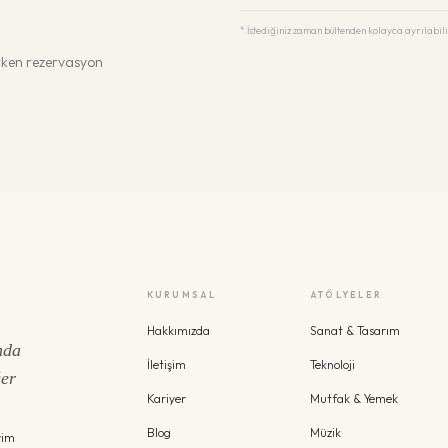
* İstediğiniz zaman bültenden kolayca ayrılabili
erken rezervasyon
KURUMSAL
ATÖLYELER
Hakkımızda
Sanat & Tasarım
nda
İletişim
Teknoloji
ğer
Kariyer
Mutfak & Yemek
Blog
Müzik
yim