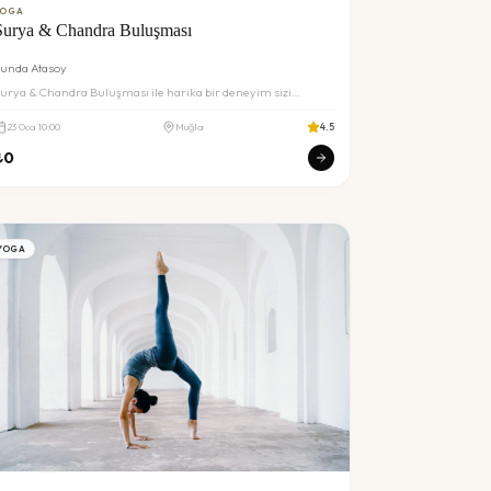
YOGA
Surya & Chandra Buluşması
unda Atasoy
urya & Chandra Buluşması ile harika bir deneyim sizi
ekliyor. Detaylar ve rezervasyon için inceleyin.
23
Oca
10:00
Muğla
4.5
₺
0
YOGA