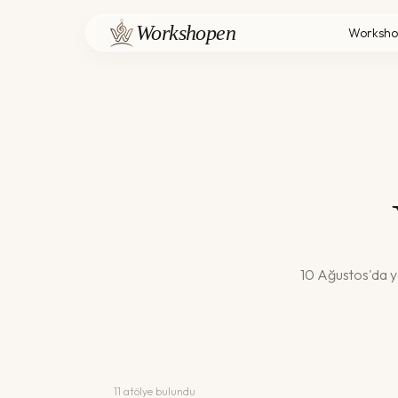
Workshopen
Worksho
10 Ağustos
'da
y
11
atölye bulundu