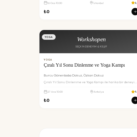
16
Oca
10:00
İstanbul
4
₺
0
YOGA
Workshopen
SEÇKIN DENEYIM & KEŞIF
YOGA
Çıralı Yıl Sonu Dinlenme ve Yoga Kampı
Burcu Gönenbaba Dokuz, Özkan Dokuz
Çıralı Yıl Sonu Dinlenme ve Yoga Kampı ile harika bir deneyi
sizi bekliyor. Detaylar ve rezervasyon için inceleyin.
27
Ara
10:00
Antalya
4
₺
0