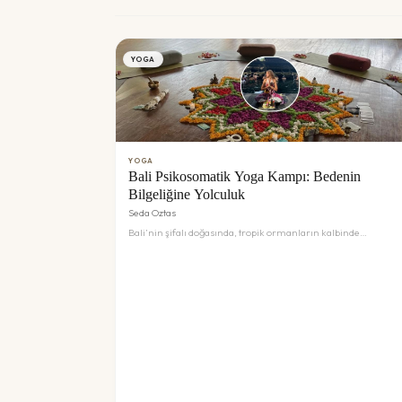
YOGA
YOGA
Bali Psikosomatik Yoga Kampı: Bedenin
Bilgeliğine Yolculuk
Seda Oztas
Bali’nin şifalı doğasında, tropik ormanların kalbinde
gerçekleştireceğimiz bu kampta; sadece yoga yapmayacak,
bedenimizin sessiz dilini çözmeyi öğreneceğiz. Psikosomatik
yaklaşımlar ve somatik farkındalık çalışmalarıyla, artık bize
hizmet etmeyen duygusal yükleri toprağa bırakacağız.
Kendinize en derin 'merhaba'yı demek için Bali’nin büyüsün
davetlisiniz. Stres, modern dünyanın kaçınılmaz bir parçası
gibi görünse de bedensel sağlığımız üzerindeki etkileri
sandığımızdan çok daha derin. Psikosomatik Yoga Kampı, sini
sistemini regüle etmeyi, vagus sinirini aktive etmeyi ve zihin
beden bütünlüğünü yeniden kurmayı hedefleyen bilimsel
temelli bir deneyimdir. Bu kamp, sadece fiziksel bir yoga