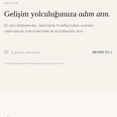
BÜLTEN
Gelişim yolculuğunuza
adım atın.
En yeni atölyelerden, özel kamp fırsatlarından ve erken
rezervasyon indirimlerinden ilk siz haberdar olun.
ABONE OL
→
* İstediğiniz zaman bültenden kolayca ayrılabilirsiniz.