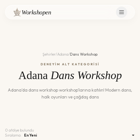
Workshopen
Şehirler
/
Adana
/
Dans Workshop
DENEYİM ALT KATEGORİSİ
Adana
Dans Workshop
Adana
'da
dans workshop
workshop'larına katılın!
Modern dans,
halk oyunları ve çağdaş dans
0
atölye bulundu
Sıralama: