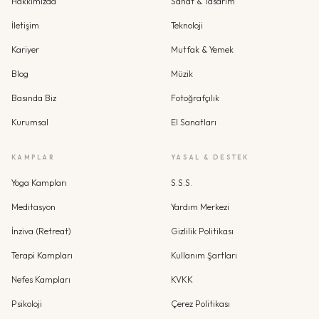
Hakkımızda
Sanat & Tasarım
İletişim
Teknoloji
Kariyer
Mutfak & Yemek
Blog
Müzik
Basında Biz
Fotoğrafçılık
Kurumsal
El Sanatları
KAMPLAR
YASAL & DESTEK
Yoga Kampları
S.S.S.
Meditasyon
Yardım Merkezi
İnziva (Retreat)
Gizlilik Politikası
Terapi Kampları
Kullanım Şartları
Nefes Kampları
KVKK
Psikoloji
Çerez Politikası