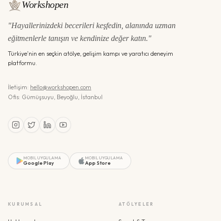
Workshopen
"Hayallerinizdeki becerileri keşfedin, alanında uzman
eğitmenlerle tanışın ve kendinize değer katın."
Türkiye'nin en seçkin atölye, gelişim kampı ve yaratıcı deneyim
platformu.
İletişim:
hello@workshopen.com
Ofis: Gümüşsuyu, Beyoğlu, İstanbul
MOBIL UYGULAMA
MOBIL UYGULAMA
Google Play
App Store
KURUMSAL
ATÖLYELER