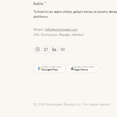
katın."
Türkiye'nin en seçkin atölye, gelişim kampı ve yaratıcı dene
platformu.
İletişim:
hello@workshopen.com
Ofis: Gümüşsuyu, Beyoğlu, İstanbul
MOBIL UYGULAMA
MOBIL UYGULAMA
Google Play
App Store
©
2026
Workshopen Teknoloji A.Ş. Tüm hakları saklıdır.