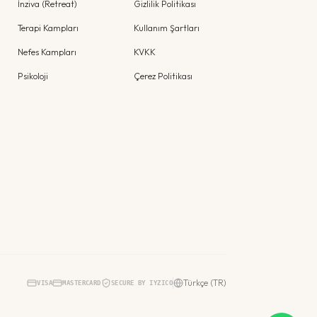
İnziva (Retreat)
Gizlilik Politikası
Terapi Kampları
Kullanım Şartları
Nefes Kampları
KVKK
Psikoloji
Çerez Politikası
Türkçe (TR)
VISA
MASTERCARD
SECURE BY IYZICO