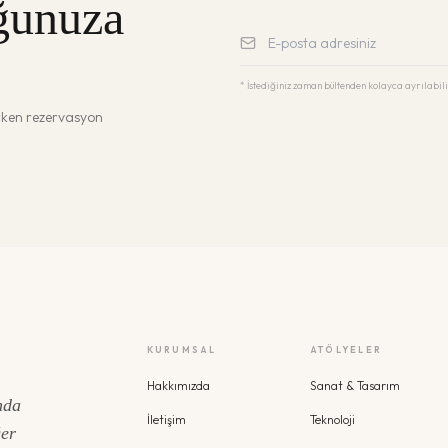
ğunuza
* İstediğiniz zaman bültenden kolayca ayrılabili
erken rezervasyon
KURUMSAL
ATÖLYELER
Hakkımızda
Sanat & Tasarım
nda
İletişim
Teknoloji
ğer