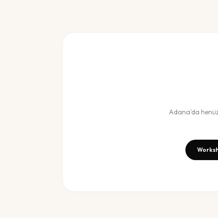
Adana
'da henü
Worksh