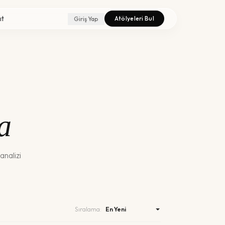
ıt
Atölyeleri Bul
Giriş Yap
a
analizi
Sıralama: