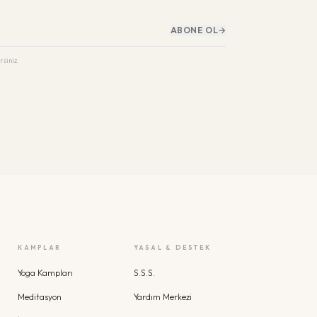
ABONE OL
→
rsiniz.
KAMPLAR
YASAL & DESTEK
Yoga Kampları
S.S.S.
Meditasyon
Yardım Merkezi