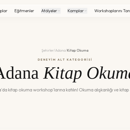
plar
Eğitmenler
Atölyeler
Kamplar
Workshoplarını Tan
Şehirler
/
Adana
/
Kitap Okuma
DENEYİM ALT KATEGORİSİ
Adana
Kitap Okum
a
'da
kitap okuma
workshop'larına katılın!
Okuma alışkanlığı ve kitap 