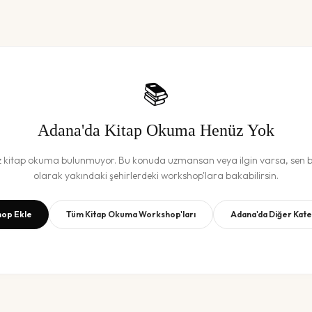
📚
Adana
'da
Kitap Okuma
Henüz Yok
z
kitap okuma
bulunmuyor. Bu konuda uzmansan veya ilgin varsa, sen ba
olarak yakındaki şehirlerdeki workshop'lara bakabilirsin.
op Ekle
Tüm
Kitap Okuma
Workshop'ları
Adana
'da Diğer Kat