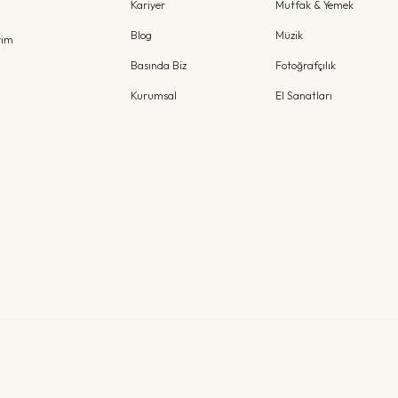
Kariyer
Mutfak & Yemek
Blog
Müzik
yim
Basında Biz
Fotoğrafçılık
Kurumsal
El Sanatları