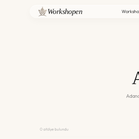
Workshopen
Worksho
Adan
0
atölye bulundu