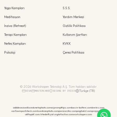
Yoga Kampları
S.S.S.
Meditasyon
Yardım Merkezi
İnziva (Retreat)
Gizlilik Politikası
Terapi Kampları
Kullanım Şartları
Nefes Kampları
KVKK
Psikoloji
Çerez Politikası
©
2026
Workshopen Teknoloji A.Ş. Tüm hakları saklıdır.
Türkçe (TR)
VISA
MASTERCARD
SECURE BY IYZICO
adddeceasedlovedonetophoto.com
aiprompttips.com
basin-bulteni.com
breles.com
carfaxreportcheck.com
lovedonephoto.com
parasentez.com
pngtodst.com
prajansi.net
udftopdf.com.tr
hedeffiyat.org
tefasfon.com
workshopen.com