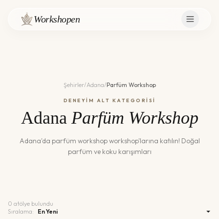
Workshopen
Şehirler
/
Adana
/
Parfüm Workshop
DENEYİM ALT KATEGORİSİ
Adana
Parfüm Workshop
Adana
'da
parfüm workshop
workshop'larına katılın!
Doğal
parfüm ve koku karışımları
0
atölye bulundu
Sıralama: