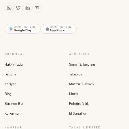
MOBIL UYGULAMA
MOBIL UYGULAMA
Google Play
App Store
KURUMSAL
ATÖLYELER
Hakkımızda
Sanat & Tasarım
İletişim
Teknoloji
Kariyer
Mutfak & Yemek
Blog
Müzik
Basında Biz
Fotoğrafçılık
Kurumsal
El Sanatları
KAMPLAR
YASAL & DESTEK