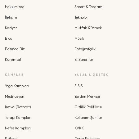
Hakkımızda
Sanat & Tasarım
İletişim
Teknoloji
Kariyer
Mutfak & Yemek
Blog
Müzik
Basında Biz
Fotoğrafçılık
Kurumsal
El Sanatları
KAMPLAR
YASAL & DESTEK
Yoga Kampları
S.S.S.
Meditasyon
Yardım Merkezi
İnziva (Retreat)
Gizlilik Politikası
Terapi Kampları
Kullanım Şartları
Nefes Kampları
KVKK
Psikoloji
Çerez Politikası