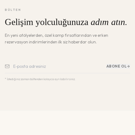
BÜLTEN
Gelişim yolculuğunuza
adım atın.
En yeni atölyelerden, özel kamp fırsatlarından ve erken
rezervasyon indirimlerinden ilk siz haberdar olun.
ABONE OL
→
* İstediğiniz zaman bültenden kolayca ayrılabilirsiniz.