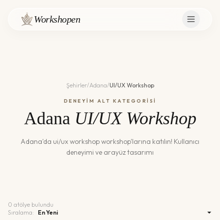
Workshopen
Şehirler
/
Adana
/
UI/UX Workshop
DENEYİM ALT KATEGORİSİ
Adana
UI/UX Workshop
Adana
'da
ui/ux workshop
workshop'larına katılın!
Kullanıcı
deneyimi ve arayüz tasarımı
0
atölye bulundu
Sıralama: