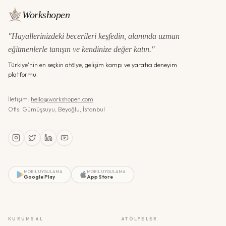
Workshopen
"Hayallerinizdeki becerileri keşfedin, alanında uzman
eğitmenlerle tanışın ve kendinize değer katın."
Türkiye'nin en seçkin atölye, gelişim kampı ve yaratıcı deneyim
platformu.
İletişim:
hello@workshopen.com
Ofis: Gümüşsuyu, Beyoğlu, İstanbul
MOBIL UYGULAMA
MOBIL UYGULAMA
Google Play
App Store
KURUMSAL
ATÖLYELER