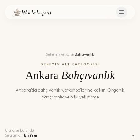
Workshopen
Şehirler
/
Ankara
/
Bahçıvanlık
DENEYİM ALT KATEGORİSİ
Ankara
Bahçıvanlık
Ankara
'da
bahçıvanlık
workshop'larına katılın!
Organik
bahçıvanlık ve bitki yetiştirme
0
atölye bulundu
Sıralama: