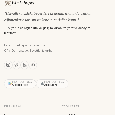
Workshopen
"Hayallerinizdeki becerileri keşfedin, alanında uzman
eğitmenlerle tanışın ve kendinize değer katın."
Türkiye'nin en seçkin atölye, gelişim kampı ve yaratıcı deneyim
platformu.
İletişim:
hello@workshopen.com
Ofis: Gümüşsuyu, Beyoğlu, İstanbul
MOBIL UYGULAMA
MOBIL UYGULAMA
Google Play
App Store
KURUMSAL
ATÖLYELER