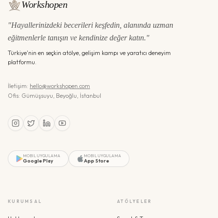
Workshopen
"Hayallerinizdeki becerileri keşfedin, alanında uzman
eğitmenlerle tanışın ve kendinize değer katın."
Türkiye'nin en seçkin atölye, gelişim kampı ve yaratıcı deneyim
platformu.
İletişim:
hello@workshopen.com
Ofis: Gümüşsuyu, Beyoğlu, İstanbul
MOBIL UYGULAMA
MOBIL UYGULAMA
Google Play
App Store
KURUMSAL
ATÖLYELER