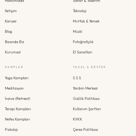
Hakkımızda
Sanat & Tasarım
İletişim
Teknoloji
Kariyer
Mutfak & Yemek
Blog
Müzik
Basında Biz
Fotoğrafçılık
Kurumsal
El Sanatları
KAMPLAR
YASAL & DESTEK
Yoga Kampları
S.S.S.
Meditasyon
Yardım Merkezi
İnziva (Retreat)
Gizlilik Politikası
Terapi Kampları
Kullanım Şartları
Nefes Kampları
KVKK
Psikoloji
Çerez Politikası