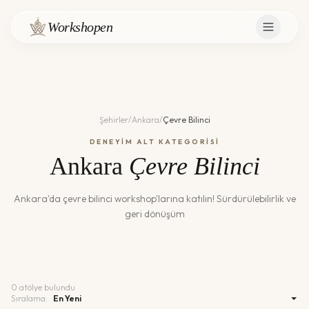
Workshopen
Şehirler
/
Ankara
/
Çevre Bilinci
DENEYİM ALT KATEGORİSİ
Ankara
Çevre Bilinci
Ankara
'da
çevre bilinci
workshop'larına katılın!
Sürdürülebilirlik ve
geri dönüşüm
0
atölye bulundu
Sıralama: