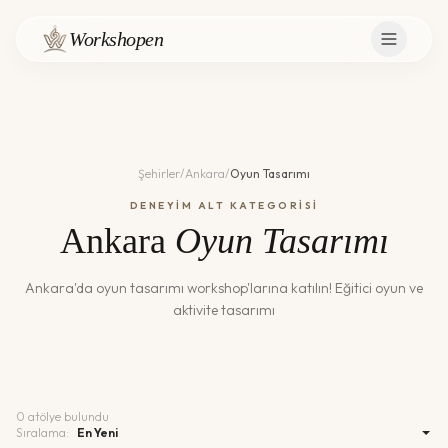
Workshopen
Şehirler
/
Ankara
/
Oyun Tasarımı
DENEYİM ALT KATEGORİSİ
Ankara
Oyun Tasarımı
Ankara
'da
oyun tasarımı
workshop'larına katılın!
Eğitici oyun ve
aktivite tasarımı
0
atölye bulundu
Sıralama: