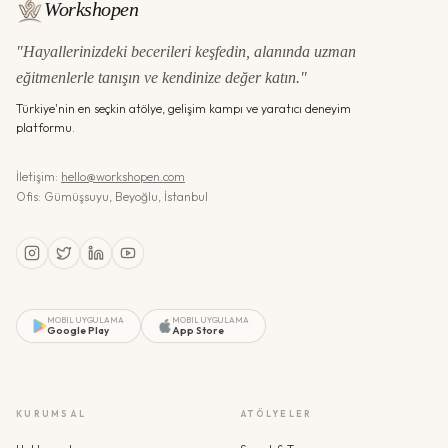
Workshopen
"Hayallerinizdeki becerileri keşfedin, alanında uzman
eğitmenlerle tanışın ve kendinize değer katın."
Türkiye'nin en seçkin atölye, gelişim kampı ve yaratıcı deneyim
platformu.
İletişim:
hello@workshopen.com
Ofis: Gümüşsuyu, Beyoğlu, İstanbul
MOBIL UYGULAMA
MOBIL UYGULAMA
Google Play
App Store
KURUMSAL
ATÖLYELER