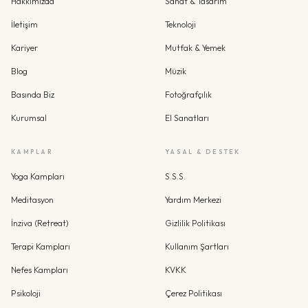
Hakkımızda
Sanat & Tasarım
İletişim
Teknoloji
Kariyer
Mutfak & Yemek
Blog
Müzik
Basında Biz
Fotoğrafçılık
Kurumsal
El Sanatları
KAMPLAR
YASAL & DESTEK
Yoga Kampları
S.S.S.
Meditasyon
Yardım Merkezi
İnziva (Retreat)
Gizlilik Politikası
Terapi Kampları
Kullanım Şartları
Nefes Kampları
KVKK
Psikoloji
Çerez Politikası