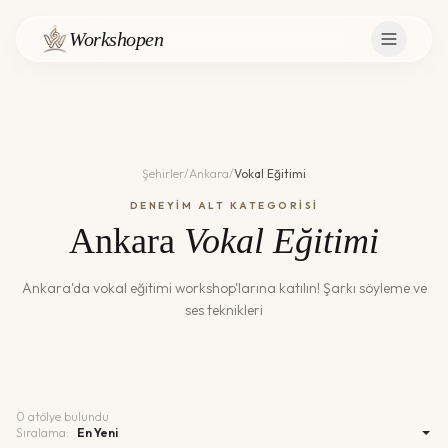
Workshopen
Şehirler
/
Ankara
/
Vokal Eğitimi
DENEYİM ALT KATEGORİSİ
Ankara
Vokal Eğitimi
Ankara
'da
vokal eğitimi
workshop'larına katılın!
Şarkı söyleme ve
ses teknikleri
0
atölye bulundu
Sıralama: