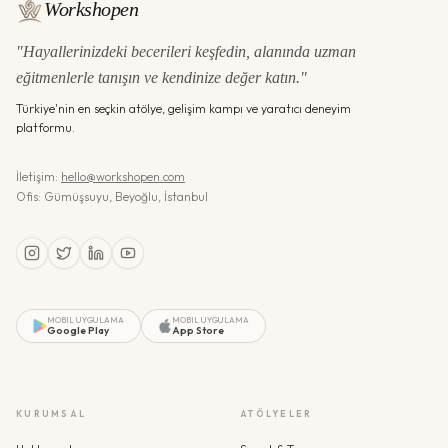
Workshopen
"Hayallerinizdeki becerileri keşfedin, alanında uzman
eğitmenlerle tanışın ve kendinize değer katın."
Türkiye'nin en seçkin atölye, gelişim kampı ve yaratıcı deneyim
platformu.
İletişim:
hello@workshopen.com
Ofis: Gümüşsuyu, Beyoğlu, İstanbul
MOBIL UYGULAMA
MOBIL UYGULAMA
Google Play
App Store
KURUMSAL
ATÖLYELER