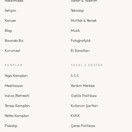
Hakkımızda
Sanat & Tasarım
İletişim
Teknoloji
Kariyer
Mutfak & Yemek
Blog
Müzik
Basında Biz
Fotoğrafçılık
Kurumsal
El Sanatları
KAMPLAR
YASAL & DESTEK
Yoga Kampları
S.S.S.
Meditasyon
Yardım Merkezi
İnziva (Retreat)
Gizlilik Politikası
Terapi Kampları
Kullanım Şartları
Nefes Kampları
KVKK
Psikoloji
Çerez Politikası