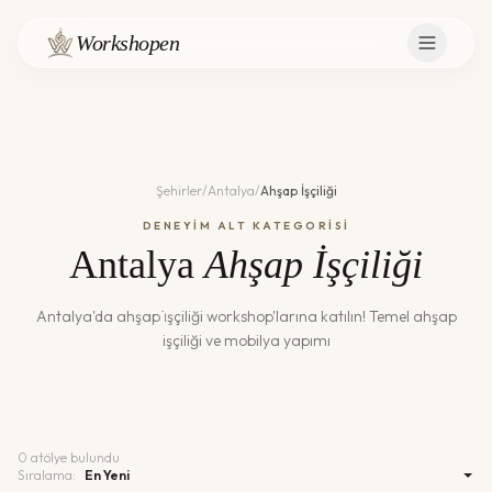
Workshopen
Şehirler
/
Antalya
/
Ahşap İşçiliği
DENEYİM ALT KATEGORİSİ
Antalya
Ahşap İşçiliği
Antalya
'da
ahşap i̇şçiliği
workshop'larına katılın!
Temel ahşap
işçiliği ve mobilya yapımı
0
atölye bulundu
Sıralama: