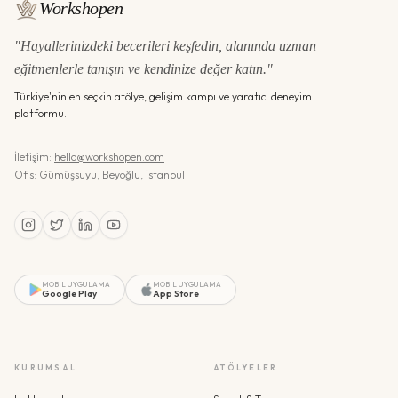
Workshopen
"Hayallerinizdeki becerileri keşfedin, alanında uzman
eğitmenlerle tanışın ve kendinize değer katın."
Türkiye'nin en seçkin atölye, gelişim kampı ve yaratıcı deneyim
platformu.
İletişim:
hello@workshopen.com
Ofis: Gümüşsuyu, Beyoğlu, İstanbul
MOBIL UYGULAMA
MOBIL UYGULAMA
Google Play
App Store
KURUMSAL
ATÖLYELER