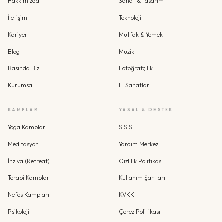
Hakkımızda
Sanat & Tasarım
İletişim
Teknoloji
Kariyer
Mutfak & Yemek
Blog
Müzik
Basında Biz
Fotoğrafçılık
Kurumsal
El Sanatları
KAMPLAR
YASAL & DESTEK
Yoga Kampları
S.S.S.
Meditasyon
Yardım Merkezi
İnziva (Retreat)
Gizlilik Politikası
Terapi Kampları
Kullanım Şartları
Nefes Kampları
KVKK
Psikoloji
Çerez Politikası