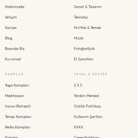
Hakkımızda
Sanat & Tasarım
İletişim
Teknoloji
Kariyer
Mutfak & Yemek
Blog
Müzik
Basında Biz
Fotoğrafçılık
Kurumsal
El Sanatları
KAMPLAR
YASAL & DESTEK
Yoga Kampları
S.S.S.
Meditasyon
Yardım Merkezi
İnziva (Retreat)
Gizlilik Politikası
Terapi Kampları
Kullanım Şartları
Nefes Kampları
KVKK
Psikoloji
Çerez Politikası