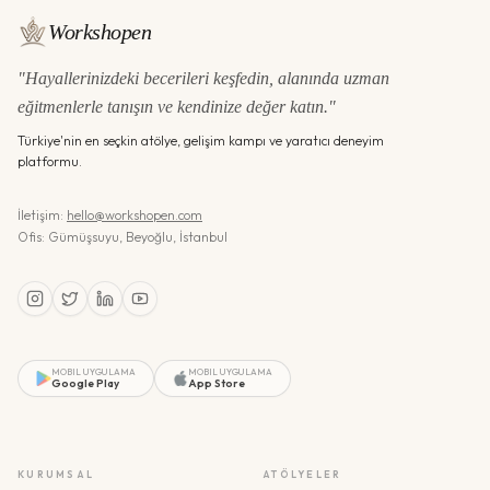
Workshopen
"Hayallerinizdeki becerileri keşfedin, alanında uzman
eğitmenlerle tanışın ve kendinize değer katın."
Türkiye'nin en seçkin atölye, gelişim kampı ve yaratıcı deneyim
platformu.
İletişim:
hello@workshopen.com
Ofis: Gümüşsuyu, Beyoğlu, İstanbul
MOBIL UYGULAMA
MOBIL UYGULAMA
Google Play
App Store
KURUMSAL
ATÖLYELER