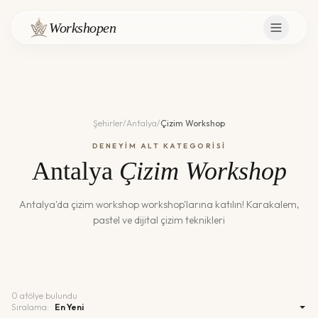
Workshopen
Şehirler
/
Antalya
/
Çizim Workshop
DENEYİM ALT KATEGORİSİ
Antalya
Çizim Workshop
Antalya
'da
çizim workshop
workshop'larına katılın!
Karakalem,
pastel ve dijital çizim teknikleri
0
atölye bulundu
Sıralama: