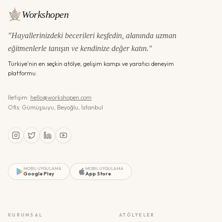
Workshopen
"Hayallerinizdeki becerileri keşfedin, alanında uzman
eğitmenlerle tanışın ve kendinize değer katın."
Türkiye'nin en seçkin atölye, gelişim kampı ve yaratıcı deneyim
platformu.
İletişim:
hello@workshopen.com
Ofis: Gümüşsuyu, Beyoğlu, İstanbul
MOBIL UYGULAMA
MOBIL UYGULAMA
Google Play
App Store
KURUMSAL
ATÖLYELER