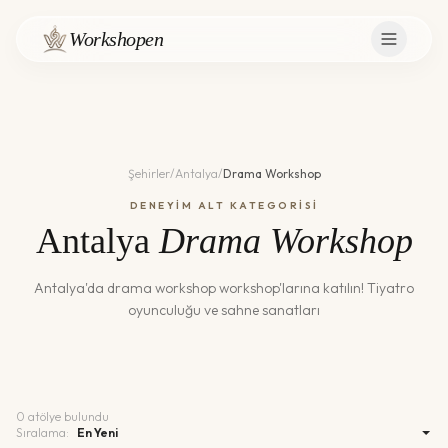
Workshopen
Şehirler
/
Antalya
/
Drama Workshop
DENEYİM ALT KATEGORİSİ
Antalya
Drama Workshop
Antalya
'da
drama workshop
workshop'larına katılın!
Tiyatro
oyunculuğu ve sahne sanatları
0
atölye bulundu
Sıralama: