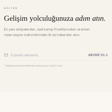
BÜLTEN
Gelişim yolculuğunuza
adım atın.
En yeni atölyelerden, özel kamp fırsatlarından ve erken
rezervasyon indirimlerinden ilk siz haberdar olun.
ABONE OL
→
* İstediğiniz zaman bültenden kolayca ayrılabilirsiniz.