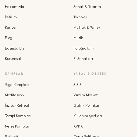
Hakkımızda
Sanat & Tasarım
İletişim
Teknoloji
Kariyer
Mutfak & Yemek
Blog
Müzik
Basında Biz
Fotoğrafçılık
Kurumsal
El Sanatları
KAMPLAR
YASAL & DESTEK
Yoga Kampları
S.S.S.
Meditasyon
Yardım Merkezi
İnziva (Retreat)
Gizlilik Politikası
Terapi Kampları
Kullanım Şartları
Nefes Kampları
KVKK
Psikoloji
Çerez Politikası