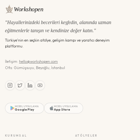
Workshopen
"Hayallerinizdeki becerileri keşfedin, alanında uzman
eğitmenlerle tanışın ve kendinize değer katın."
Türkiye'nin en seçkin atölye, gelişim kampı ve yaratıcı deneyim
platformu.
İletişim:
hello@workshopen.com
Ofis: Gümüşsuyu, Beyoğlu, İstanbul
MOBIL UYGULAMA
MOBIL UYGULAMA
Google Play
App Store
KURUMSAL
ATÖLYELER