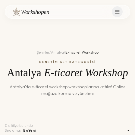
Workshopen
Şehirler
/
Antalya
/
E-ticaret Workshop
DENEYİM ALT KATEGORİSİ
Antalya
E-ticaret Workshop
Antalya
'da
e-ticaret workshop
workshop'larına katılın!
Online
mağaza kurma ve yönetimi
0
atölye bulundu
Sıralama: