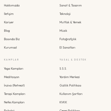
Hakkımızda
Sanat & Tasarım
İletişim
Teknoloji
Kariyer
Mutfak & Yemek
Blog
Müzik
Basında Biz
Fotoğrafçılık
Kurumsal
El Sanatları
KAMPLAR
YASAL & DESTEK
Yoga Kampları
S.S.S.
Meditasyon
Yardım Merkezi
İnziva (Retreat)
Gizlilik Politikası
Terapi Kampları
Kullanım Şartları
Nefes Kampları
KVKK
Psikoloji
Çerez Politikası