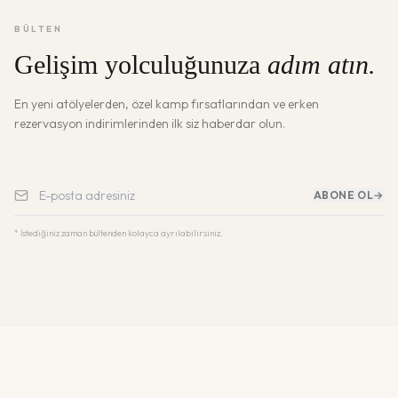
BÜLTEN
Gelişim yolculuğunuza
adım atın.
En yeni atölyelerden, özel kamp fırsatlarından ve erken
rezervasyon indirimlerinden ilk siz haberdar olun.
ABONE OL
→
* İstediğiniz zaman bültenden kolayca ayrılabilirsiniz.