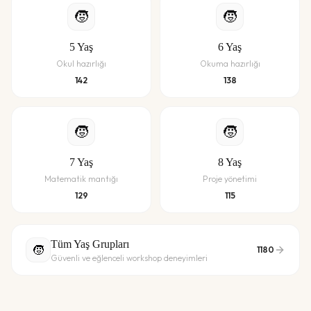
🧒
🧒
5
Yaş
6
Yaş
Okul hazırlığı
Okuma hazırlığı
142
138
🧒
🧒
7
Yaş
8
Yaş
Matematik mantığı
Proje yönetimi
129
115
Tüm Yaş Grupları
🧒
1180
Güvenli ve eğlenceli workshop deneyimleri