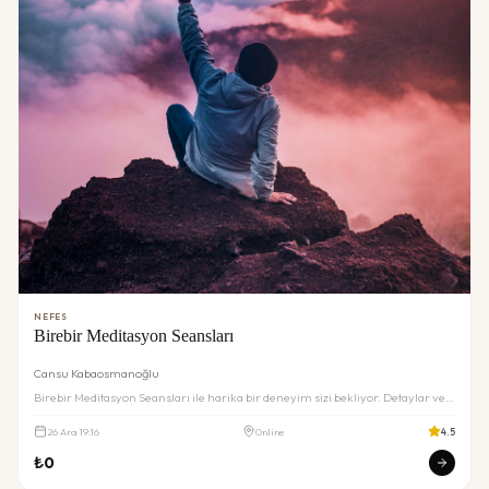
NEFES
Birebir Meditasyon Seansları
Cansu Kabaosmanoğlu
Birebir Meditasyon Seansları ile harika bir deneyim sizi bekliyor. Detaylar ve
rezervasyon için inceleyin.
26
Ara
19:16
Online
4.5
₺
0