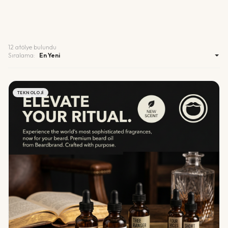
12
atölye bulundu
Sıralama:
TEKNOLOJI