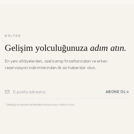
BÜLTEN
Gelişim yolculuğunuza
adım atın.
En yeni atölyelerden, özel kamp fırsatlarından ve erken
rezervasyon indirimlerinden ilk siz haberdar olun.
ABONE OL
→
* İstediğiniz zaman bültenden kolayca ayrılabilirsiniz.