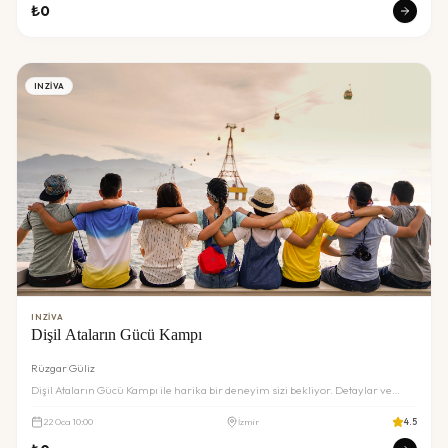
₺
0
INZIVA
INZIVA
Dişil Ataların Gücü Kampı
Rüzgar Güliz
Dişil Ataların Gücü Kampı ile harika bir deneyim sizi bekliyor. Detaylar ve
rezervasyon için inceleyin.
22
Oca
10:00
İzmir
4.5