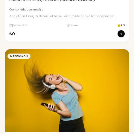
Cansu Kabaosmanoğlu
Antik Mısır Enerji Sistemi (Sekhem-Seichim) ile harika bir deneyim sizi
bekliyor. Detaylar ve rezervasyon için inceleyin.
26
Ara
19:16
Online
4.5
₺
0
MEDITASYON