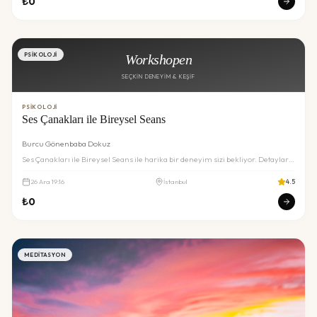
₺
0
PSIKOLOJI
Workshopen
SEÇKIN DENEYIM & KEŞIF
PSIKOLOJI
Ses Çanakları ile Bireysel Seans
Burcu Gönenbaba Dokuz
Ses Çanakları ile Bireysel Seans ile harika bir deneyim sizi bekliyor. Detaylar
ve rezervasyon için inceleyin.
26
Ara
19:16
İstanbul
4.5
₺
0
MEDITASYON