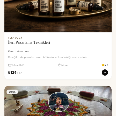
TEKNOLOJI
İleri Pazarlama Teknikleri
Kenan Komutan
Bu eğitimde pazarlamanın bütün inceliklerini öğreneceksiniz
30
Tem
21:00
Adana
4.5
₺
129
₺
167
YOGA