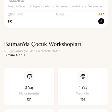
Funda Atasoy
Surya & Chandra Buluşması ile harika bir deneyim sizi bekliyor. Detaylar ve
rezervasyon için inceleyin.
23
Oca
10:00
Muğla
4.5
₺
0
Batman'da Çocuk Workshopları
3–12 yaş arası çocuklar için özel etkinlikler
Tümünü Gör
🧒
🧒
3
Yaş
4
Yaş
Motor beceriler
Yaratıcılık
124
156