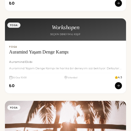
₺
0
YOGA
Workshopen
SEÇKIN DENEYIM & KEŞIF
YOGA
Auramind Yaşam Denge Kampı
Auramind Ekibi
Auramind Yaşam Denge Kampı ile harika bir deneyim sizi bekliyor. Detaylar
ve rezervasyon için inceleyin.
16
Oca
10:00
İstanbul
4.5
₺
0
YOGA