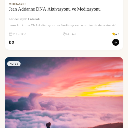
MEDITASYON
Jean Adrianne DNA Aktivasyonu ve Meditasyonu
Feride Ceyda Erdemli
Jean Adrianne DNA Aktivasyonu ve Meditasyonu ile harika bir deneyim sizi
bekliyor. Detaylar ve rezervasyon için inceleyin.
26
Ara
19:16
İstanbul
4.5
₺
0
NEFES