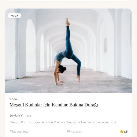
YOGA
YOGA
Meşgul Kadınlar İçin Kendine Bakma Durağı
Şaylan Yılmaz
Meşgul Kadınlar İçin Kendine Bakma Durağı ile harika bir deneyim sizi
bekliyor. Detaylar ve rezervasyon için inceleyin.
22
Oca
10:00
Nevşehir
4.5