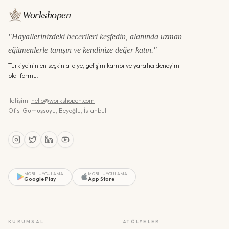
Workshopen
"Hayallerinizdeki becerileri keşfedin, alanında uzman
eğitmenlerle tanışın ve kendinize değer katın."
Türkiye'nin en seçkin atölye, gelişim kampı ve yaratıcı deneyim
platformu.
İletişim:
hello@workshopen.com
Ofis: Gümüşsuyu, Beyoğlu, İstanbul
MOBIL UYGULAMA
MOBIL UYGULAMA
Google Play
App Store
KURUMSAL
ATÖLYELER