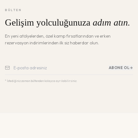
BÜLTEN
Gelişim yolculuğunuza
adım atın.
En yeni atölyelerden, özel kamp fırsatlarından ve erken
rezervasyon indirimlerinden ilk siz haberdar olun.
ABONE OL
→
* İstediğiniz zaman bültenden kolayca ayrılabilirsiniz.