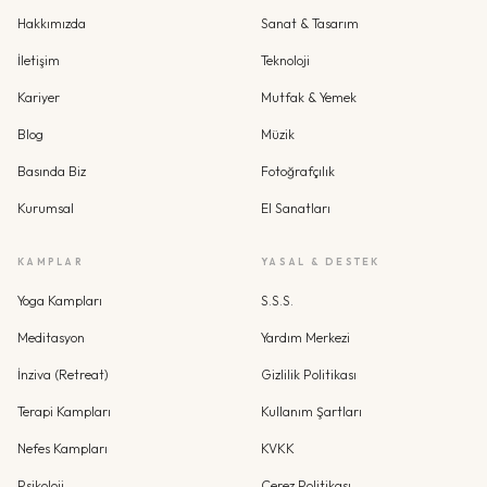
Hakkımızda
Sanat & Tasarım
İletişim
Teknoloji
Kariyer
Mutfak & Yemek
Blog
Müzik
Basında Biz
Fotoğrafçılık
Kurumsal
El Sanatları
KAMPLAR
YASAL & DESTEK
Yoga Kampları
S.S.S.
Meditasyon
Yardım Merkezi
İnziva (Retreat)
Gizlilik Politikası
Terapi Kampları
Kullanım Şartları
Nefes Kampları
KVKK
Psikoloji
Çerez Politikası