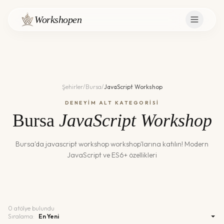
Workshopen
Şehirler
/
Bursa
/
JavaScript Workshop
DENEYİM ALT KATEGORİSİ
Bursa
JavaScript Workshop
Bursa
'da
javascript workshop
workshop'larına katılın!
Modern
JavaScript ve ES6+ özellikleri
0
atölye bulundu
Sıralama: