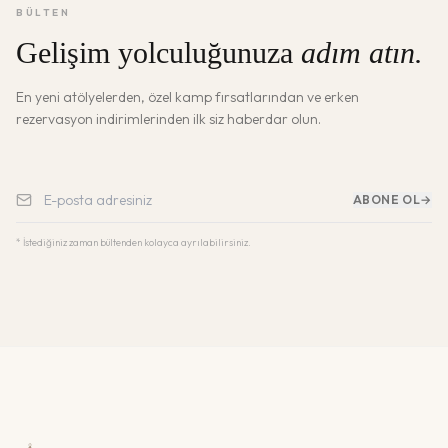
BÜLTEN
Gelişim yolculuğunuza
adım atın.
En yeni atölyelerden, özel kamp fırsatlarından ve erken
rezervasyon indirimlerinden ilk siz haberdar olun.
ABONE OL
→
* İstediğiniz zaman bültenden kolayca ayrılabilirsiniz.