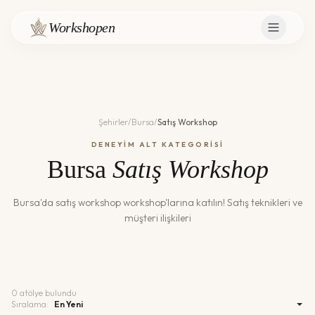
Workshopen
Şehirler
/
Bursa
/
Satış Workshop
DENEYİM ALT KATEGORİSİ
Bursa
Satış Workshop
Bursa
'da
satış workshop
workshop'larına katılın!
Satış teknikleri ve
müşteri ilişkileri
0
atölye bulundu
Sıralama: