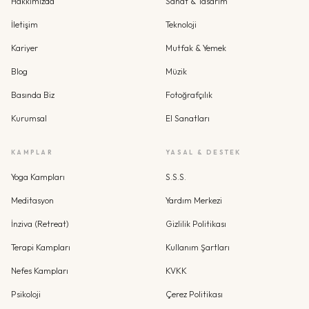
Hakkımızda
Sanat & Tasarım
İletişim
Teknoloji
Kariyer
Mutfak & Yemek
Blog
Müzik
Basında Biz
Fotoğrafçılık
Kurumsal
El Sanatları
KAMPLAR
YASAL & DESTEK
Yoga Kampları
S.S.S.
Meditasyon
Yardım Merkezi
İnziva (Retreat)
Gizlilik Politikası
Terapi Kampları
Kullanım Şartları
Nefes Kampları
KVKK
Psikoloji
Çerez Politikası