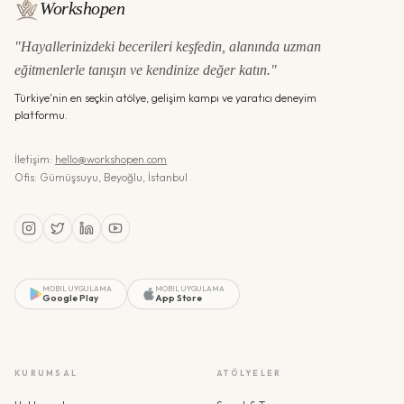
Workshopen
"Hayallerinizdeki becerileri keşfedin, alanında uzman
eğitmenlerle tanışın ve kendinize değer katın."
Türkiye'nin en seçkin atölye, gelişim kampı ve yaratıcı deneyim
platformu.
İletişim:
hello@workshopen.com
Ofis: Gümüşsuyu, Beyoğlu, İstanbul
MOBIL UYGULAMA
MOBIL UYGULAMA
Google Play
App Store
KURUMSAL
ATÖLYELER