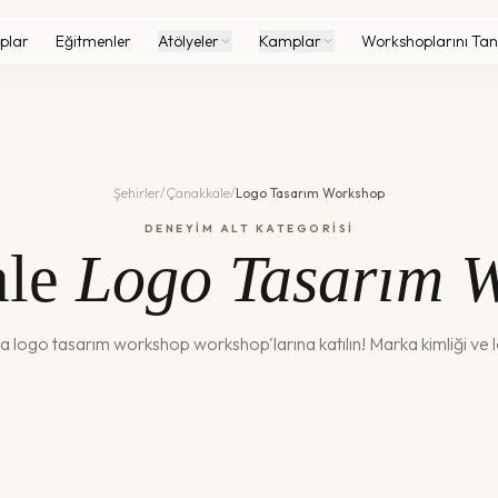
plar
Eğitmenler
Atölyeler
Kamplar
Workshoplarını Tan
Şehirler
/
Çanakkale
/
Logo Tasarım Workshop
DENEYİM ALT KATEGORİSİ
le
Logo Tasarım 
da
logo tasarım workshop
workshop'larına katılın!
Marka kimliği ve 