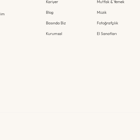
Kariyer
Mutfak & Yemek
Blog
Müzik
yim
Basında Biz
Fotoğrafçılık
Kurumsal
El Sanatları