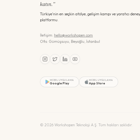
katın."
Türkiye'nin en seçkin atölye, gelişim kampı ve yaratıcı dene
platformu.
İletişim:
hello@workshopen.com
Ofis: Gümüşsuyu, Beyoğlu, İstanbul
MOBIL UYGULAMA
MOBIL UYGULAMA
Google Play
App Store
©
2026
Workshopen Teknoloji A.Ş. Tüm hakları saklıdır.