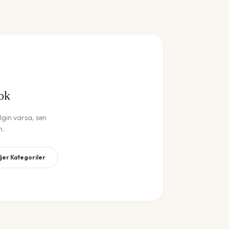
ok
gin varsa, sen
n.
iğer Kategoriler