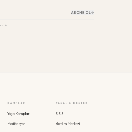
ABONE OL
→
rsiniz.
KAMPLAR
YASAL & DESTEK
Yoga Kampları
S.S.S.
Meditasyon
Yardım Merkezi