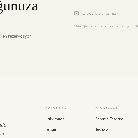
ğunuza
* İstediğiniz zaman bültenden kolayca ayrılabili
erken rezervasyon
KURUMSAL
ATÖLYELER
Hakkımızda
Sanat & Tasarım
nda
İletişim
Teknoloji
ğer