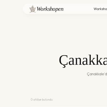
Workshopen
Worksho
Çanakka
Çanakkale
'
0
atölye bulundu