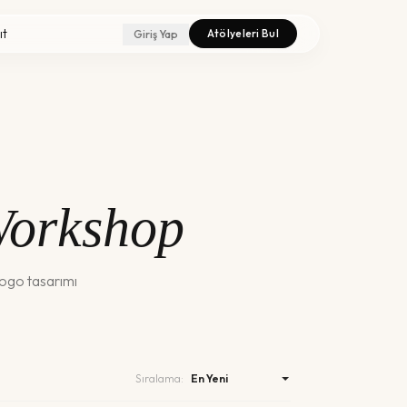
ıt
Atölyeleri Bul
Giriş Yap
Workshop
logo tasarımı
Sıralama: