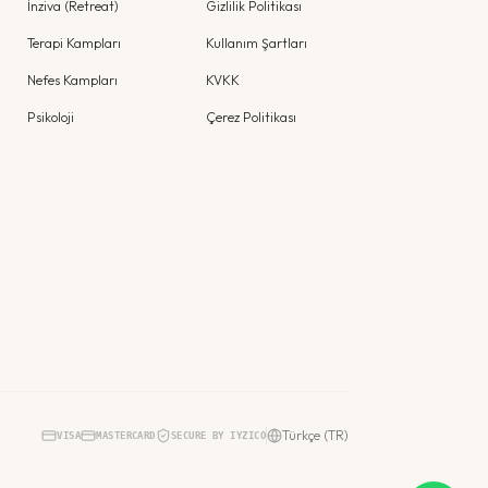
İnziva (Retreat)
Gizlilik Politikası
Terapi Kampları
Kullanım Şartları
Nefes Kampları
KVKK
Psikoloji
Çerez Politikası
Türkçe (TR)
VISA
MASTERCARD
SECURE BY IYZICO