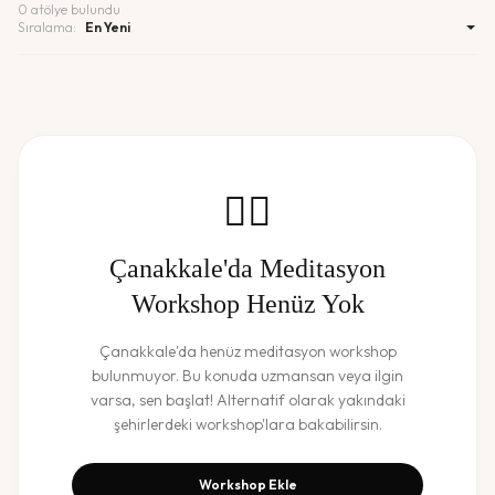
0
atölye bulundu
Sıralama:
🧘‍♀️
Çanakkale
'da
Meditasyon
Workshop
Henüz Yok
Çanakkale
'da henüz
meditasyon workshop
bulunmuyor. Bu konuda uzmansan veya ilgin
varsa, sen başlat! Alternatif olarak yakındaki
şehirlerdeki workshop'lara bakabilirsin.
Workshop Ekle