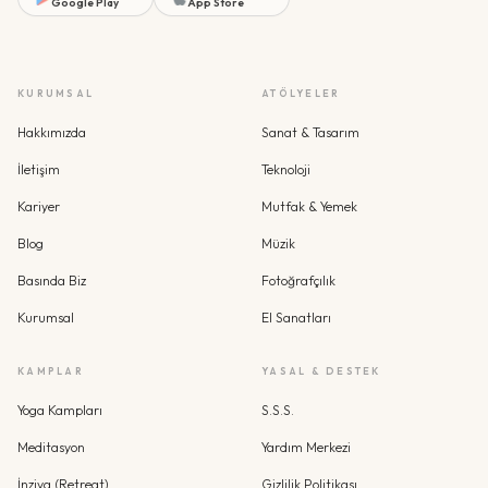
Google Play
App Store
KURUMSAL
ATÖLYELER
Hakkımızda
Sanat & Tasarım
İletişim
Teknoloji
Kariyer
Mutfak & Yemek
Blog
Müzik
Basında Biz
Fotoğrafçılık
Kurumsal
El Sanatları
KAMPLAR
YASAL & DESTEK
Yoga Kampları
S.S.S.
Meditasyon
Yardım Merkezi
İnziva (Retreat)
Gizlilik Politikası