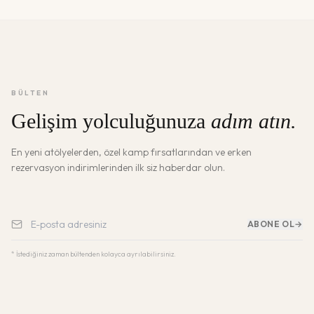
BÜLTEN
Gelişim yolculuğunuza
adım atın.
En yeni atölyelerden, özel kamp fırsatlarından ve erken
rezervasyon indirimlerinden ilk siz haberdar olun.
ABONE OL
→
* İstediğiniz zaman bültenden kolayca ayrılabilirsiniz.