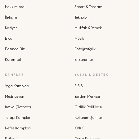
Hakkımızda
Sanat & Tasarım
İletişim
Teknoloji
Kariyer
Mutfak & Yemek
Blog
Müzik
Basında Biz
Fotoğrafçılık
Kurumsal
El Sanatları
KAMPLAR
YASAL & DESTEK
Yoga Kampları
S.S.S.
Meditasyon
Yardım Merkezi
İnziva (Retreat)
Gizlilik Politikası
Terapi Kampları
Kullanım Şartları
Nefes Kampları
KVKK
Psikoloji
Çerez Politikası