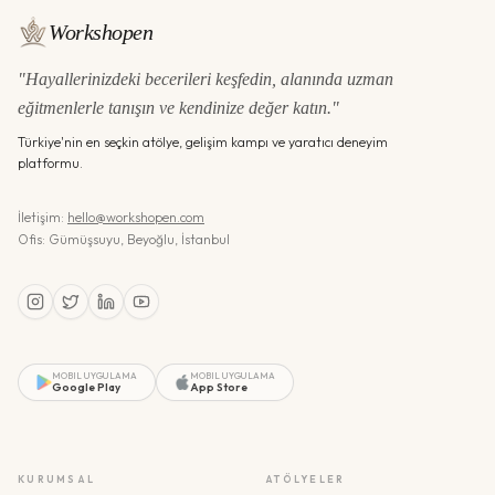
Workshopen
"Hayallerinizdeki becerileri keşfedin, alanında uzman
eğitmenlerle tanışın ve kendinize değer katın."
Türkiye'nin en seçkin atölye, gelişim kampı ve yaratıcı deneyim
platformu.
İletişim:
hello@workshopen.com
Ofis: Gümüşsuyu, Beyoğlu, İstanbul
MOBIL UYGULAMA
MOBIL UYGULAMA
Google Play
App Store
KURUMSAL
ATÖLYELER