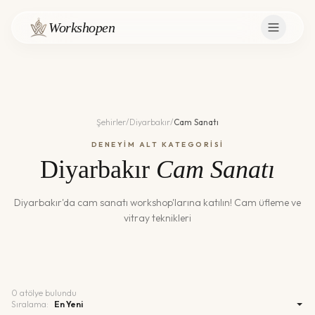
Workshopen
Şehirler
/
Diyarbakır
/
Cam Sanatı
DENEYİM ALT KATEGORİSİ
Diyarbakır
Cam Sanatı
Diyarbakır
'da
cam sanatı
workshop'larına katılın!
Cam üfleme ve
vitray teknikleri
0
atölye bulundu
Sıralama: