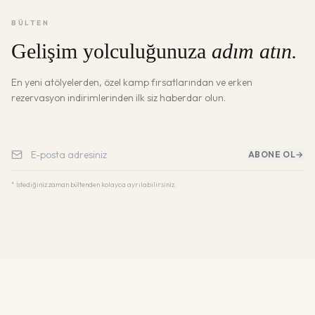
BÜLTEN
Gelişim yolculuğunuza
adım atın.
En yeni atölyelerden, özel kamp fırsatlarından ve erken
rezervasyon indirimlerinden ilk siz haberdar olun.
ABONE OL
→
* İstediğiniz zaman bültenden kolayca ayrılabilirsiniz.