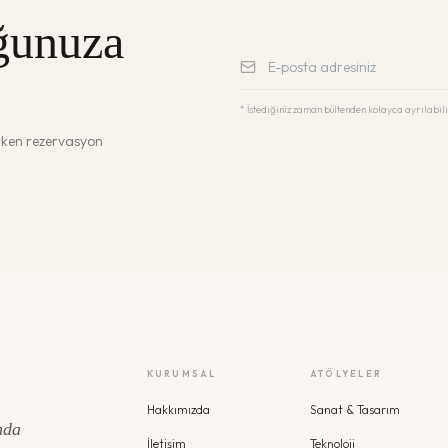
ğunuza
* İstediğiniz zaman bültenden kolayca ayrılabili
erken rezervasyon
KURUMSAL
ATÖLYELER
Hakkımızda
Sanat & Tasarım
nda
İletişim
Teknoloji