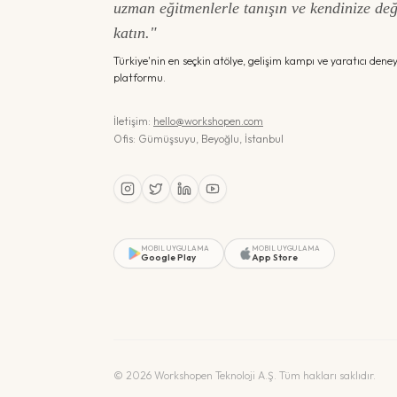
uzman eğitmenlerle tanışın ve kendinize de
katın."
Türkiye'nin en seçkin atölye, gelişim kampı ve yaratıcı dene
platformu.
İletişim:
hello@workshopen.com
Ofis: Gümüşsuyu, Beyoğlu, İstanbul
MOBIL UYGULAMA
MOBIL UYGULAMA
Google Play
App Store
©
2026
Workshopen Teknoloji A.Ş. Tüm hakları saklıdır.