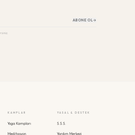
ABONE OL
→
rsiniz.
KAMPLAR
YASAL & DESTEK
Yoga Kampları
S.S.S.
Meditasyon
Yardım Merkezi