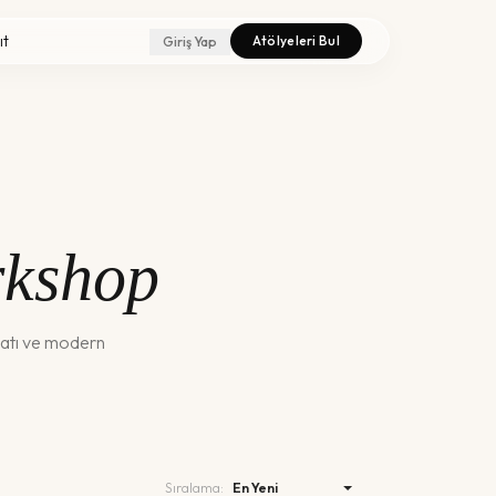
ıt
Atölyeleri Bul
Giriş Yap
rkshop
atı ve modern
Sıralama: