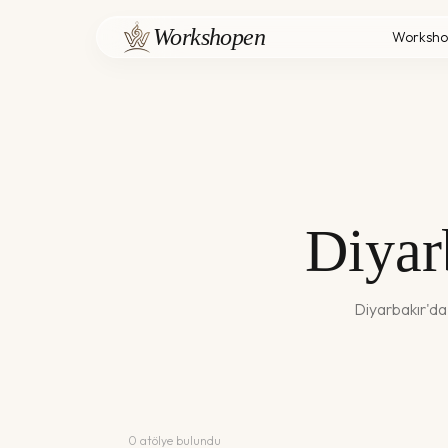
Workshopen
Worksho
Diyar
Diyarbakır
'd
0
atölye bulundu