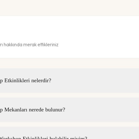
 hakkında merak ettikleriniz
Etkinlikleri nelerdir?
 Mekanları nerede bulunur?
rkshop Etkinlikleri bulabilir miyim?