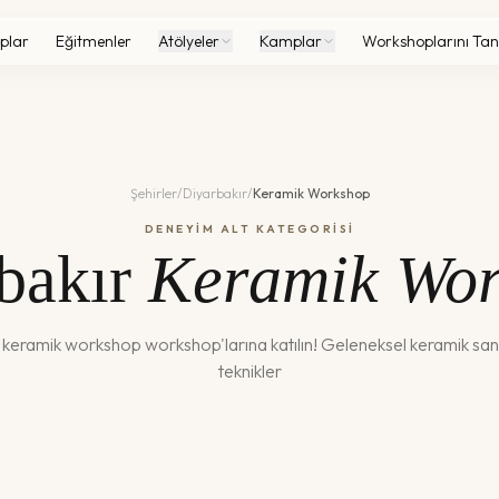
plar
Eğitmenler
Atölyeler
Kamplar
Workshoplarını Tan
Şehirler
/
Diyarbakır
/
Keramik Workshop
DENEYİM ALT KATEGORİSİ
bakır
Keramik Wo
a
keramik workshop
workshop'larına katılın!
Geleneksel keramik san
teknikler