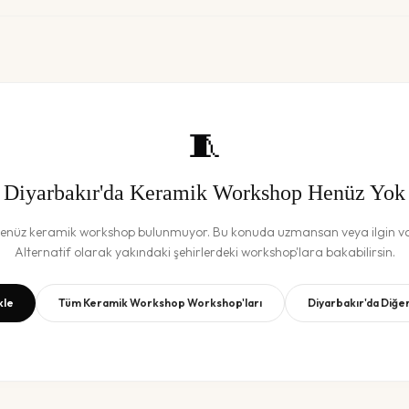
🧵
Diyarbakır
'da
Keramik Workshop
Henüz Yok
henüz
keramik workshop
bulunmuyor. Bu konuda uzmansan veya ilgin var
Alternatif olarak yakındaki şehirlerdeki workshop'lara bakabilirsin.
kle
Tüm
Keramik Workshop
Workshop'ları
Diyarbakır
'da Diğe