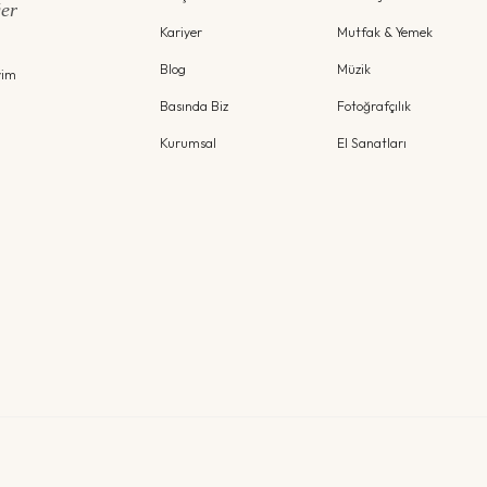
ğer
Kariyer
Mutfak & Yemek
Blog
Müzik
yim
Basında Biz
Fotoğrafçılık
Kurumsal
El Sanatları