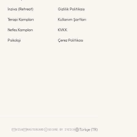
İnziva (Retreat)
Gizlilik Politikası
Terapi Kampları
Kullanım Şartları
Nefes Kampları
KVKK
Psikoloji
Çerez Politikası
Türkçe (TR)
VISA
MASTERCARD
SECURE BY IYZICO