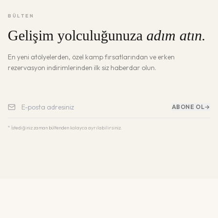
BÜLTEN
Gelişim yolculuğunuza
adım atın.
En yeni atölyelerden, özel kamp fırsatlarından ve erken
rezervasyon indirimlerinden ilk siz haberdar olun.
ABONE OL
→
* İstediğiniz zaman bültenden kolayca ayrılabilirsiniz.