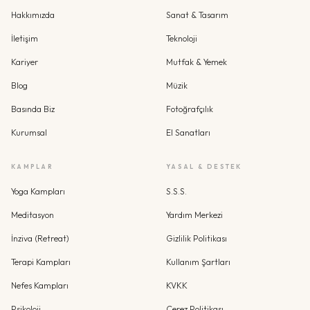
Hakkımızda
Sanat & Tasarım
İletişim
Teknoloji
Kariyer
Mutfak & Yemek
Blog
Müzik
Basında Biz
Fotoğrafçılık
Kurumsal
El Sanatları
KAMPLAR
YASAL & DESTEK
Yoga Kampları
S.S.S.
Meditasyon
Yardım Merkezi
İnziva (Retreat)
Gizlilik Politikası
Terapi Kampları
Kullanım Şartları
Nefes Kampları
KVKK
Psikoloji
Çerez Politikası