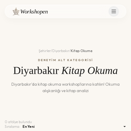
Workshopen
Şehirler
/
Diyarbakır
/
Kitap Okuma
DENEYİM ALT KATEGORİSİ
Diyarbakır
Kitap Okuma
Diyarbakır
'da
kitap okuma
workshop'larına katılın!
Okuma
alışkanlığı ve kitap analizi
0
atölye bulundu
Sıralama: