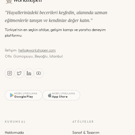
"Hayallerinizdeki becerileri keşfedin, alanında uzman
eğitmenlerle tanışın ve kendinize değer katın."
Türkiye'nin en seçkin atölye, gelişim kampı ve yaratıcı deneyim
platformu.
İletişim:
hello@workshopen.com
Ofis: Gümüşsuyu, Beyoğlu, İstanbul
MOBIL UYGULAMA
MOBIL UYGULAMA
Google Play
App Store
KURUMSAL
ATÖLYELER
Hakkımızda
Sanat & Tasarım