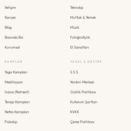
İletişim
Teknoloji
Kariyer
Mutfak & Yemek
Blog
Müzik
Basında Biz
Fotoğrafçılık
Kurumsal
El Sanatları
KAMPLAR
YASAL & DESTEK
Yoga Kampları
S.S.S.
Meditasyon
Yardım Merkezi
İnziva (Retreat)
Gizlilik Politikası
Terapi Kampları
Kullanım Şartları
Nefes Kampları
KVKK
Psikoloji
Çerez Politikası