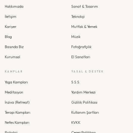
Hakkımızda
Sanat & Tasarım
İletişim
Teknoloji
Kariyer
Mutfak & Yemek
Blog
Müzik
Basında Biz
Fotoğrafçılık
Kurumsal
El Sanatları
KAMPLAR
YASAL & DESTEK
Yoga Kampları
S.S.S.
Meditasyon
Yardım Merkezi
İnziva (Retreat)
Gizlilik Politikası
Terapi Kampları
Kullanım Şartları
Nefes Kampları
KVKK
Psikoloji
Çerez Politikası