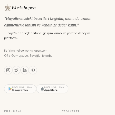
Workshopen
"Hayallerinizdeki becerileri keşfedin, alanında uzman
eğitmenlerle tanışın ve kendinize değer katın."
Türkiye'nin en seçkin atölye, gelişim kampı ve yaratıcı deneyim
platformu.
İletişim:
hello@workshopen.com
Ofis: Gümüşsuyu, Beyoğlu, İstanbul
MOBIL UYGULAMA
MOBIL UYGULAMA
Google Play
App Store
KURUMSAL
ATÖLYELER