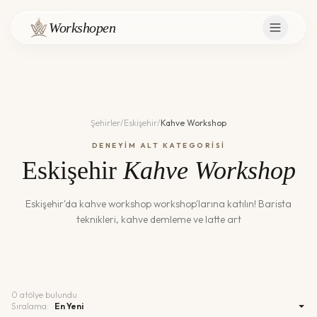
Workshopen
Şehirler
/
Eskişehir
/
Kahve Workshop
DENEYİM ALT KATEGORİSİ
Eskişehir
Kahve Workshop
Eskişehir
'da
kahve workshop
workshop'larına katılın!
Barista
teknikleri, kahve demleme ve latte art
0
atölye bulundu
Sıralama: