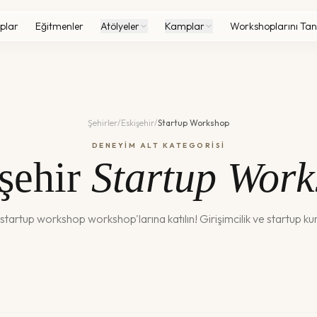
plar
Eğitmenler
Atölyeler
Kamplar
Workshoplarını Tan
Şehirler
/
Eskişehir
/
Startup Workshop
DENEYİM ALT KATEGORİSİ
şehir
Startup Wor
startup workshop
workshop'larına katılın!
Girişimcilik ve startup k