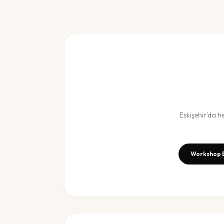
Eskişehir
'da h
Workshop 