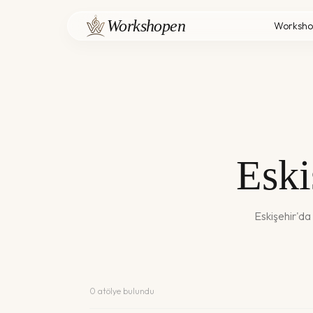
Workshopen
Worksho
Eski
Eskişehir
'da
0
atölye bulundu