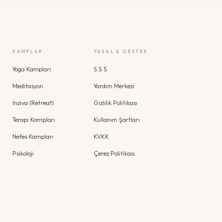
KAMPLAR
YASAL & DESTEK
Yoga Kampları
S.S.S.
Meditasyon
Yardım Merkezi
İnziva (Retreat)
Gizlilik Politikası
Terapi Kampları
Kullanım Şartları
Nefes Kampları
KVKK
Psikoloji
Çerez Politikası