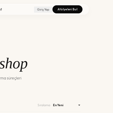
ıt
Atölyeleri Bul
Giriş Yap
kshop
urma süreçleri
Sıralama: