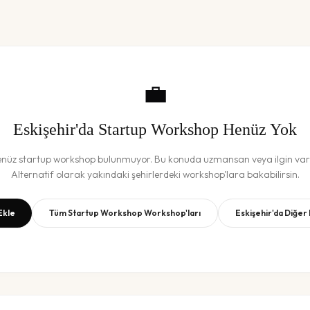
💼
Eskişehir
'da
Startup Workshop
Henüz Yok
enüz
startup workshop
bulunmuyor. Bu konuda uzmansan veya ilgin vars
Alternatif olarak yakındaki şehirlerdeki workshop'lara bakabilirsin.
Ekle
Tüm
Startup Workshop
Workshop'ları
Eskişehir
'da Diğer