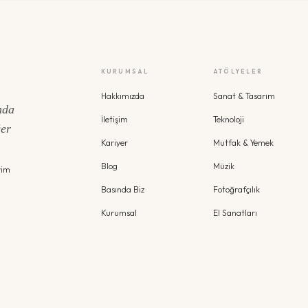
KURUMSAL
ATÖLYELER
Hakkımızda
Sanat & Tasarım
nda
İletişim
Teknoloji
ğer
Kariyer
Mutfak & Yemek
Blog
Müzik
yim
Basında Biz
Fotoğrafçılık
Kurumsal
El Sanatları