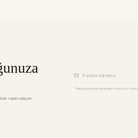
ğunuza
* İstediğiniz zaman bültenden kolayca ayrılabili
erken rezervasyon