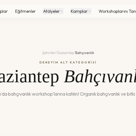
plar
Eğitmenler
Atölyeler
Kamplar
Workshoplarını Tan
Şehirler
/
Gaziantep
/
Bahçıvanlık
DENEYİM ALT KATEGORİSİ
aziantep
Bahçıvanl
p
'da
bahçıvanlık
workshop'larına katılın!
Organik bahçıvanlık ve bitki