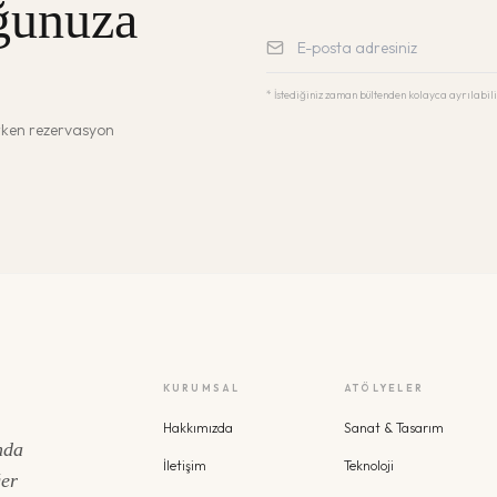
ğunuza
* İstediğiniz zaman bültenden kolayca ayrılabili
erken rezervasyon
KURUMSAL
ATÖLYELER
Hakkımızda
Sanat & Tasarım
nda
İletişim
Teknoloji
ğer