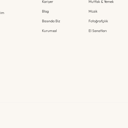
Kariyer
Mutfak & Yemek
Blog
Müzik
yim
Basında Biz
Fotoğrafçılık
Kurumsal
El Sanatları