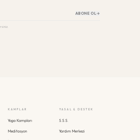
ABONE OL
→
rsiniz.
KAMPLAR
YASAL & DESTEK
Yoga Kampları
S.S.S.
Meditasyon
Yardım Merkezi