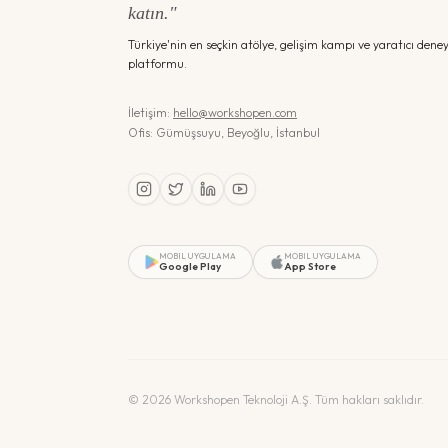
katın."
Türkiye'nin en seçkin atölye, gelişim kampı ve yaratıcı dene
platformu.
İletişim:
hello@workshopen.com
Ofis: Gümüşsuyu, Beyoğlu, İstanbul
MOBIL UYGULAMA
MOBIL UYGULAMA
Google Play
App Store
©
2026
Workshopen Teknoloji A.Ş. Tüm hakları saklıdır.