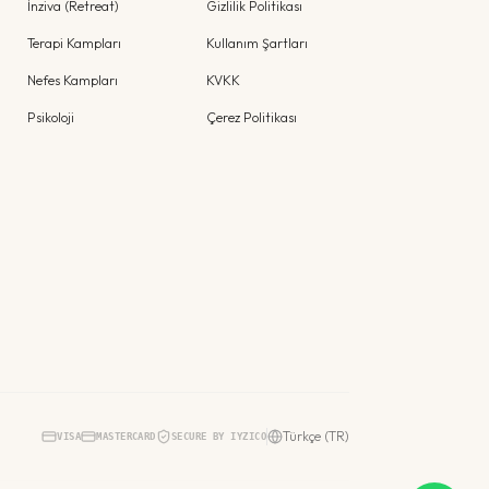
İnziva (Retreat)
Gizlilik Politikası
Terapi Kampları
Kullanım Şartları
Nefes Kampları
KVKK
Psikoloji
Çerez Politikası
Türkçe (TR)
VISA
MASTERCARD
SECURE BY IYZICO