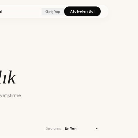
ıt
Atölyeleri Bul
Giriş Yap
ık
 yetiştirme
Sıralama: