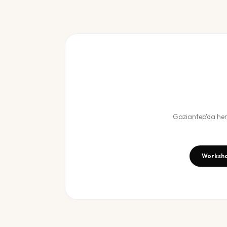
Gaziantep
'da he
Worksho