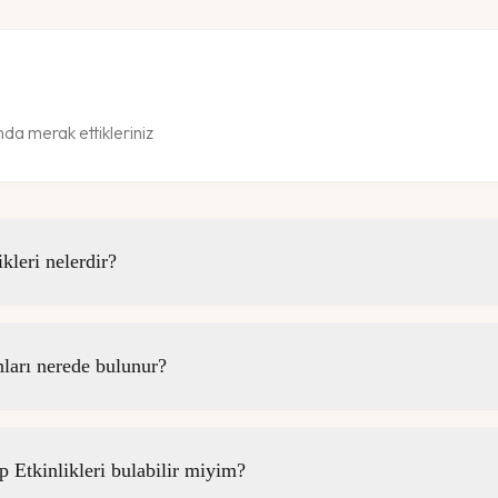
da merak ettikleriniz
leri nelerdir?
arı nerede bulunur?
Etkinlikleri bulabilir miyim?