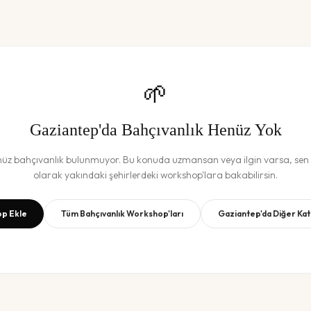
🌱
Gaziantep
'da
Bahçıvanlık
Henüz Yok
nüz
bahçıvanlık
bulunmuyor. Bu konuda uzmansan veya ilgin varsa, sen b
olarak yakındaki şehirlerdeki workshop'lara bakabilirsin.
p Ekle
Tüm
Bahçıvanlık
Workshop'ları
Gaziantep
'da Diğer Ka