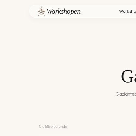
Workshopen
Worksho
G
Gaziante
0
atölye bulundu