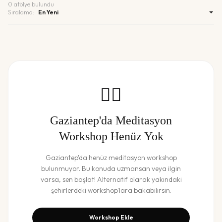
0
atölye bulundu
Sıralama:
🧘‍♀️
Gaziantep
'da
Meditasyon
Workshop
Henüz Yok
Gaziantep
'da henüz
meditasyon workshop
bulunmuyor. Bu konuda uzmansan veya ilgin
varsa, sen başlat! Alternatif olarak yakındaki
şehirlerdeki workshop'lara bakabilirsin.
Workshop Ekle