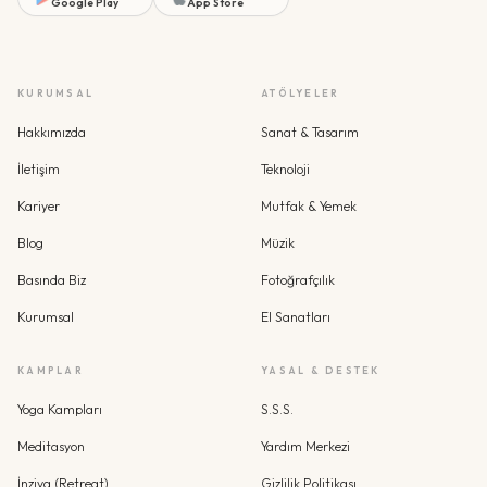
Google Play
App Store
KURUMSAL
ATÖLYELER
Hakkımızda
Sanat & Tasarım
İletişim
Teknoloji
Kariyer
Mutfak & Yemek
Blog
Müzik
Basında Biz
Fotoğrafçılık
Kurumsal
El Sanatları
KAMPLAR
YASAL & DESTEK
Yoga Kampları
S.S.S.
Meditasyon
Yardım Merkezi
İnziva (Retreat)
Gizlilik Politikası