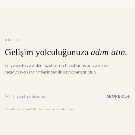
BÜLTEN
Gelişim yolculuğunuza
adım atın.
En yeni atölyelerden, özel kamp fırsatlarından ve erken
rezervasyon indirimlerinden ilk siz haberdar olun.
ABONE OL
→
* İstediğiniz zaman bültenden kolayca ayrılabilirsiniz.