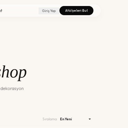
ıt
Atölyeleri Bul
Giriş Yap
hop
e dekorasyon
Sıralama: