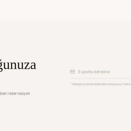
ğunuza
* İstediğiniz zaman bültenden kolayca ayrılabili
erken rezervasyon