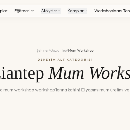
plar
Eğitmenler
Atölyeler
Kamplar
Workshoplarını Tan
Şehirler
/
Gaziantep
/
Mum Workshop
DENEYİM ALT KATEGORİSİ
iantep
Mum Works
da
mum workshop
workshop'larına katılın!
El yapımı mum üretimi v