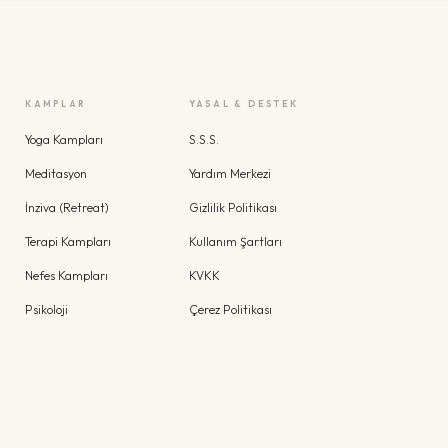
KAMPLAR
YASAL & DESTEK
Yoga Kampları
S.S.S.
Meditasyon
Yardım Merkezi
İnziva (Retreat)
Gizlilik Politikası
Terapi Kampları
Kullanım Şartları
Nefes Kampları
KVKK
Psikoloji
Çerez Politikası