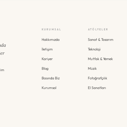
KURUMSAL
ATÖLYELER
Hakkımızda
Sanat & Tasarım
nda
İletişim
Teknoloji
ğer
Kariyer
Mutfak & Yemek
Blog
Müzik
yim
Basında Biz
Fotoğrafçılık
Kurumsal
El Sanatları