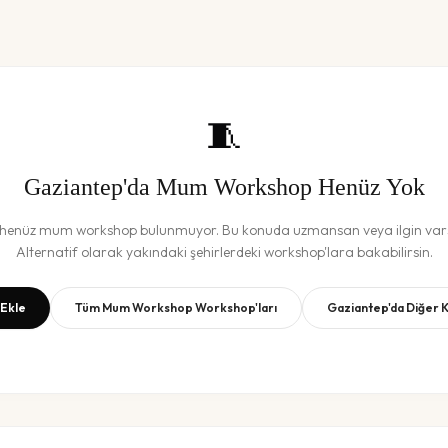
🧵
Gaziantep
'da
Mum Workshop
Henüz Yok
 henüz
mum workshop
bulunmuyor. Bu konuda uzmansan veya ilgin vars
Alternatif olarak yakındaki şehirlerdeki workshop'lara bakabilirsin.
Ekle
Tüm
Mum Workshop
Workshop'ları
Gaziantep
'da Diğer 