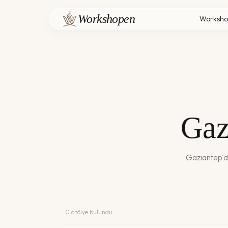
Workshopen
Worksho
Gaz
Gaziantep
'
0
atölye bulundu