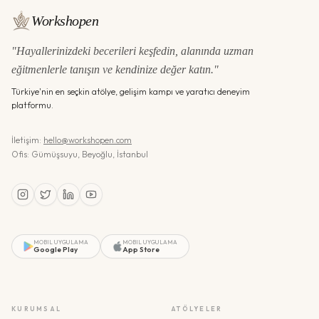
Workshopen
"Hayallerinizdeki becerileri keşfedin, alanında uzman
eğitmenlerle tanışın ve kendinize değer katın."
Türkiye'nin en seçkin atölye, gelişim kampı ve yaratıcı deneyim
platformu.
İletişim:
hello@workshopen.com
Ofis: Gümüşsuyu, Beyoğlu, İstanbul
MOBIL UYGULAMA
MOBIL UYGULAMA
Google Play
App Store
KURUMSAL
ATÖLYELER