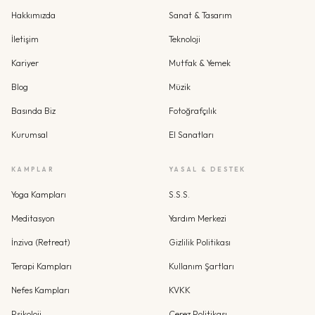
Hakkımızda
Sanat & Tasarım
İletişim
Teknoloji
Kariyer
Mutfak & Yemek
Blog
Müzik
Basında Biz
Fotoğrafçılık
Kurumsal
El Sanatları
KAMPLAR
YASAL & DESTEK
Yoga Kampları
S.S.S.
Meditasyon
Yardım Merkezi
İnziva (Retreat)
Gizlilik Politikası
Terapi Kampları
Kullanım Şartları
Nefes Kampları
KVKK
Psikoloji
Çerez Politikası