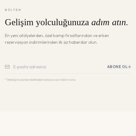
BÜLTEN
Gelişim yolculuğunuza
adım atın.
En yeni atölyelerden, özel kamp fırsatlarından ve erken
rezervasyon indirimlerinden ilk siz haberdar olun.
ABONE OL
→
* İstediğiniz zaman bültenden kolayca ayrılabilirsiniz.