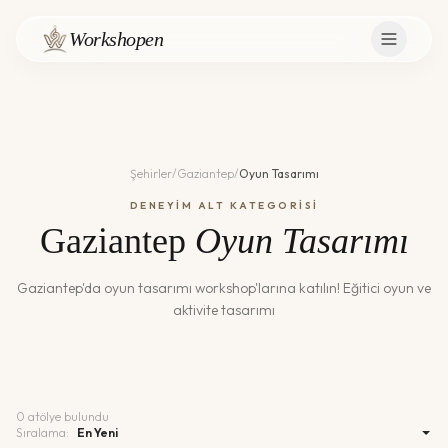
Workshopen
Şehirler
/
Gaziantep
/
Oyun Tasarımı
DENEYİM ALT KATEGORİSİ
Gaziantep
Oyun Tasarımı
Gaziantep
'da
oyun tasarımı
workshop'larına katılın!
Eğitici oyun ve
aktivite tasarımı
0
atölye bulundu
Sıralama: