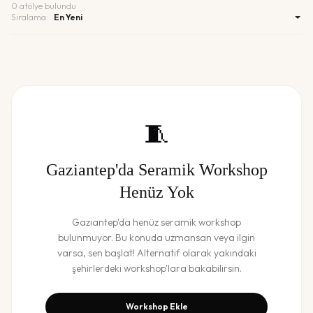
0
atölye bulundu
Sıralama:
🧵
Gaziantep
'da
Seramik Workshop
Henüz Yok
Gaziantep
'da henüz
seramik workshop
bulunmuyor. Bu konuda uzmansan veya ilgin
varsa, sen başlat! Alternatif olarak yakındaki
şehirlerdeki workshop'lara bakabilirsin.
Workshop Ekle