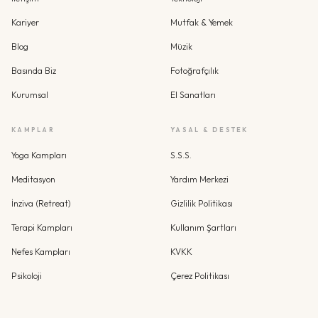
Kariyer
Mutfak & Yemek
Blog
Müzik
Basında Biz
Fotoğrafçılık
Kurumsal
El Sanatları
KAMPLAR
YASAL & DESTEK
Yoga Kampları
S.S.S.
Meditasyon
Yardım Merkezi
İnziva (Retreat)
Gizlilik Politikası
Terapi Kampları
Kullanım Şartları
Nefes Kampları
KVKK
Psikoloji
Çerez Politikası