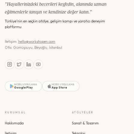
"Hayallerinizdeki becerileri keşfedin, alanında uzman
eğitmenlerle tanışın ve kendinize değer katın."
Türkiye'nin en seçkin atölye, gelişim kampı ve yaratıcı deneyim
platformu.
İletişim:
hello@workshopen.com
Ofis: Gümüşsuyu, Beyoğlu, İstanbul
MOBIL UYGULAMA
MOBIL UYGULAMA
Google Play
App Store
KURUMSAL
ATÖLYELER
Hakkımızda
Sanat & Tasarım
İletişim
Teknoloji