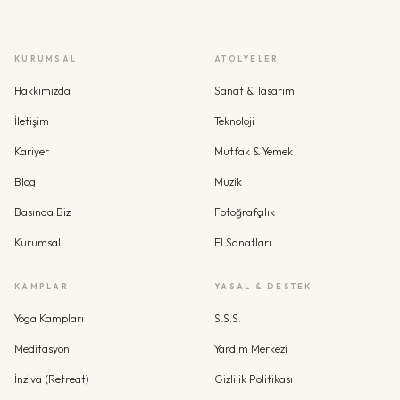
KURUMSAL
ATÖLYELER
Hakkımızda
Sanat & Tasarım
İletişim
Teknoloji
Kariyer
Mutfak & Yemek
Blog
Müzik
Basında Biz
Fotoğrafçılık
Kurumsal
El Sanatları
KAMPLAR
YASAL & DESTEK
Yoga Kampları
S.S.S.
Meditasyon
Yardım Merkezi
İnziva (Retreat)
Gizlilik Politikası