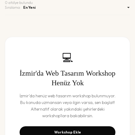
0
atölye bulundu
Sıralama:
💻
İzmir
'da
Web Tasarım Workshop
Henüz Yok
İzmir
'da henüz
web tasarım workshop
bulunmuyor.
Bu konuda uzmansan veya ilgin varsa, sen başlat!
Alternatif olarak yakındaki şehirlerdeki
workshop'lara bakabilirsin.
Workshop Ekle