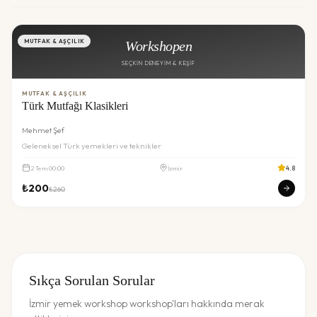
MUTFAK & AŞÇILIK
Workshopen
SEÇKIN DENEYIM & KEŞIF
MUTFAK & AŞÇILIK
Türk Mutfağı Klasikleri
Mehmet Şef
Geleneksel Türk yemekleri ve teknikler
2
Tem
00:00
İzmir
4.8
₺
200
₺
260
Sıkça Sorulan Sorular
İzmir yemek workshop workshop'ları hakkında merak