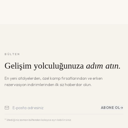
BÜLTEN
Gelişim yolculuğunuza
adım atın.
En yeni atölyelerden, özel kamp fırsatlarından ve erken
rezervasyon indirimlerinden ilk siz haberdar olun.
ABONE OL
→
* İstediğiniz zaman bültenden kolayca ayrılabilirsiniz.