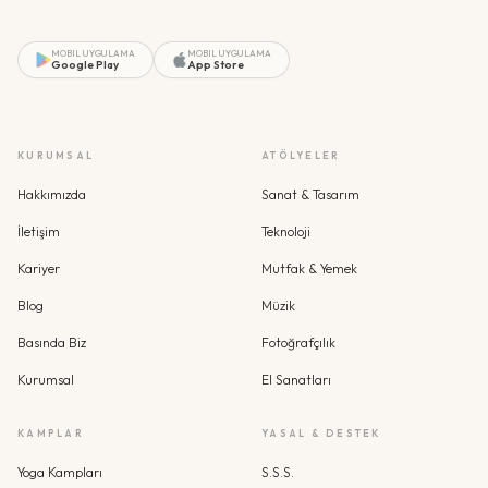
MOBIL UYGULAMA
MOBIL UYGULAMA
Google Play
App Store
KURUMSAL
ATÖLYELER
Hakkımızda
Sanat & Tasarım
İletişim
Teknoloji
Kariyer
Mutfak & Yemek
Blog
Müzik
Basında Biz
Fotoğrafçılık
Kurumsal
El Sanatları
KAMPLAR
YASAL & DESTEK
Yoga Kampları
S.S.S.