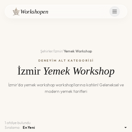
Workshopen
Şehirler
/
İzmir
/
Yemek Workshop
DENEYİM ALT KATEGORİSİ
İzmir
Yemek Workshop
İzmir
'da
yemek workshop
workshop'larına katılın!
Geleneksel ve
modern yemek tarifleri
1
atölye bulundu
Sıralama: