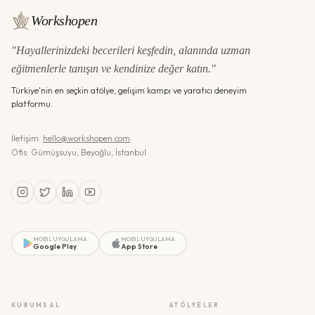
Workshopen
"Hayallerinizdeki becerileri keşfedin, alanında uzman
eğitmenlerle tanışın ve kendinize değer katın."
Türkiye'nin en seçkin atölye, gelişim kampı ve yaratıcı deneyim
platformu.
İletişim:
hello@workshopen.com
Ofis: Gümüşsuyu, Beyoğlu, İstanbul
MOBIL UYGULAMA
MOBIL UYGULAMA
Google Play
App Store
KURUMSAL
ATÖLYELER