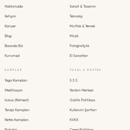
Hakkımızda
Sanat & Tasarım
İletişim
Teknoloji
Kariyer
Mutfak & Yemek
Blog
Müzik
Basında Biz
Fotoğrafçılık
Kurumsal
El Sanatları
KAMPLAR
YASAL & DESTEK
Yoga Kampları
S.S.S.
Meditasyon
Yardım Merkezi
İnziva (Retreat)
Gizlilik Politikası
Terapi Kampları
Kullanım Şartları
Nefes Kampları
KVKK
Psikoloji
Çerez Politikası