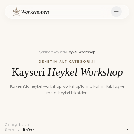
Workshopen
Şehirler
/
Kayseri
/
Heykel Workshop
DENEYİM ALT KATEGORİSİ
Kayseri
Heykel Workshop
Kayseri
'da
heykel workshop
workshop'larına katılın!
Kil, taş ve
metal heykel teknikleri
0
atölye bulundu
Sıralama: