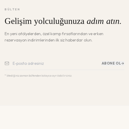
BÜLTEN
Gelişim yolculuğunuza
adım atın.
En yeni atölyelerden, özel kamp fırsatlarından ve erken
rezervasyon indirimlerinden ilk siz haberdar olun.
ABONE OL
→
* İstediğiniz zaman bültenden kolayca ayrılabilirsiniz.