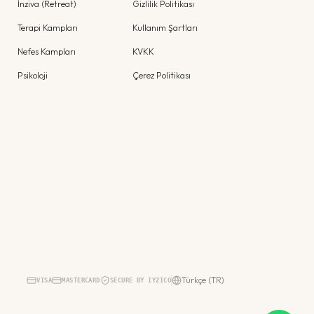
İnziva (Retreat)
Gizlilik Politikası
Terapi Kampları
Kullanım Şartları
Nefes Kampları
KVKK
Psikoloji
Çerez Politikası
Türkçe (TR)
VISA
MASTERCARD
SECURE BY IYZICO