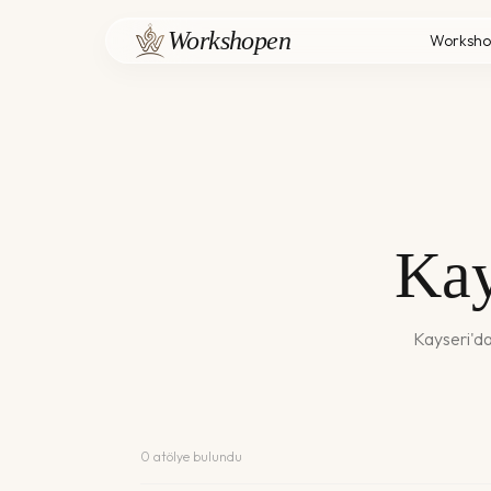
Workshopen
Worksho
Kay
Kayseri
'd
0
atölye bulundu