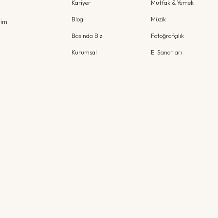
Kariyer
Mutfak & Yemek
Blog
Müzik
yim
Basında Biz
Fotoğrafçılık
Kurumsal
El Sanatları