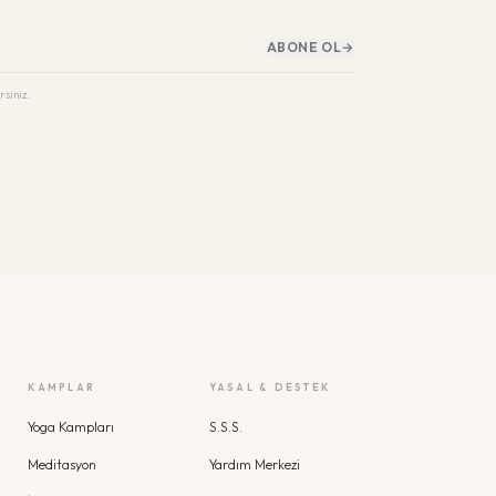
ABONE OL
→
rsiniz.
KAMPLAR
YASAL & DESTEK
Yoga Kampları
S.S.S.
Meditasyon
Yardım Merkezi