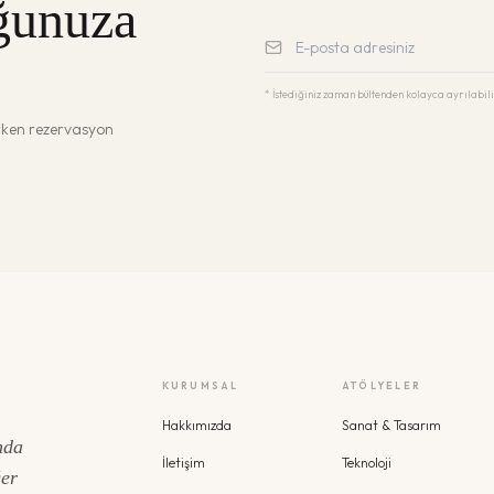
ğunuza
* İstediğiniz zaman bültenden kolayca ayrılabili
erken rezervasyon
KURUMSAL
ATÖLYELER
Hakkımızda
Sanat & Tasarım
nda
İletişim
Teknoloji
ğer