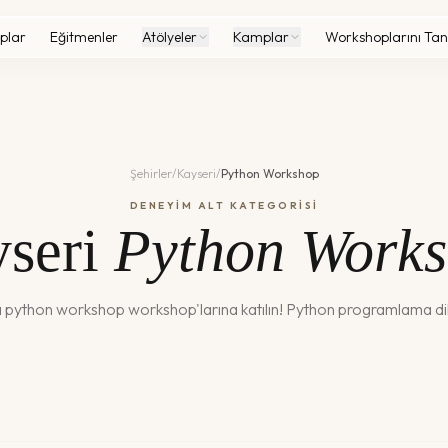
plar
Eğitmenler
Atölyeler
Kamplar
Workshoplarını Tan
Şehirler
/
Kayseri
/
Python Workshop
DENEYİM ALT KATEGORİSİ
seri
Python Work
a
python workshop
workshop'larına katılın!
Python programlama dili