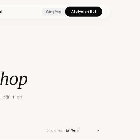
ıt
Atölyeleri Bul
Giriş Yap
shop
 eğitimleri
Sıralama: