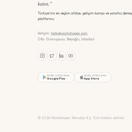
katın."
Türkiye'nin en seçkin atölye, gelişim kampı ve yaratıcı dene
platformu.
İletişim:
hello@workshopen.com
Ofis: Gümüşsuyu, Beyoğlu, İstanbul
MOBIL UYGULAMA
MOBIL UYGULAMA
Google Play
App Store
©
2026
Workshopen Teknoloji A.Ş. Tüm hakları saklıdır.