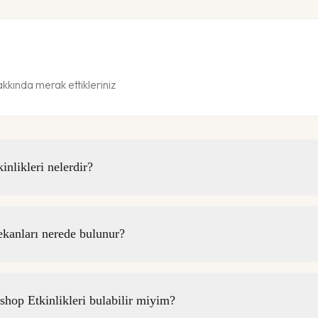
kında merak ettikleriniz
likleri nelerdir?
anları nerede bulunur?
op Etkinlikleri bulabilir miyim?