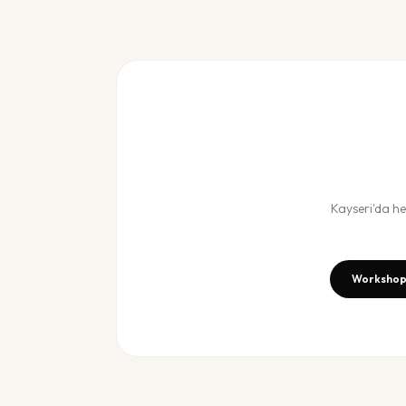
Kayseri
'da h
Workshop