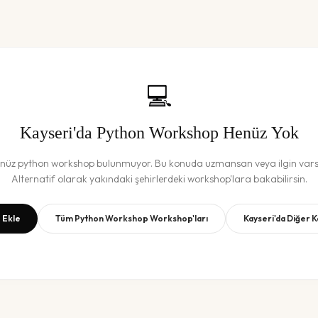
💻
Kayseri
'da
Python Workshop
Henüz Yok
enüz
python workshop
bulunmuyor. Bu konuda uzmansan veya ilgin varsa
Alternatif olarak yakındaki şehirlerdeki workshop'lara bakabilirsin.
 Ekle
Tüm
Python Workshop
Workshop'ları
Kayseri
'da Diğer 