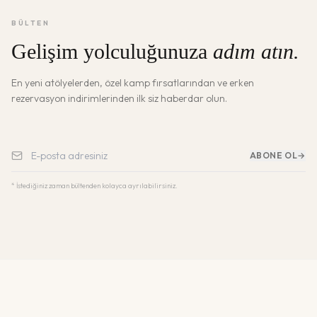
BÜLTEN
Gelişim yolculuğunuza
adım atın.
En yeni atölyelerden, özel kamp fırsatlarından ve erken
rezervasyon indirimlerinden ilk siz haberdar olun.
ABONE OL
→
* İstediğiniz zaman bültenden kolayca ayrılabilirsiniz.