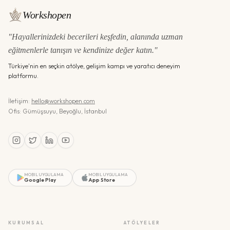
Workshopen
"Hayallerinizdeki becerileri keşfedin, alanında uzman
eğitmenlerle tanışın ve kendinize değer katın."
Türkiye'nin en seçkin atölye, gelişim kampı ve yaratıcı deneyim
platformu.
İletişim:
hello@workshopen.com
Ofis: Gümüşsuyu, Beyoğlu, İstanbul
MOBIL UYGULAMA
MOBIL UYGULAMA
Google Play
App Store
KURUMSAL
ATÖLYELER