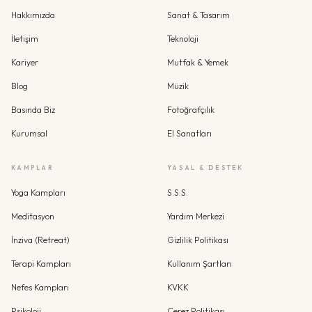
Hakkımızda
Sanat & Tasarım
İletişim
Teknoloji
Kariyer
Mutfak & Yemek
Blog
Müzik
Basında Biz
Fotoğrafçılık
Kurumsal
El Sanatları
KAMPLAR
YASAL & DESTEK
Yoga Kampları
S.S.S.
Meditasyon
Yardım Merkezi
İnziva (Retreat)
Gizlilik Politikası
Terapi Kampları
Kullanım Şartları
Nefes Kampları
KVKK
Psikoloji
Çerez Politikası