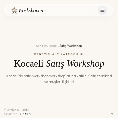
Workshopen
Şehirler
/
Kocaeli
/
Satış Workshop
DENEYİM ALT KATEGORİSİ
Kocaeli
Satış Workshop
Kocaeli
'da
satış workshop
workshop'larına katılın!
Satış teknikleri
ve müşteri ilişkileri
0
atölye bulundu
Sıralama: