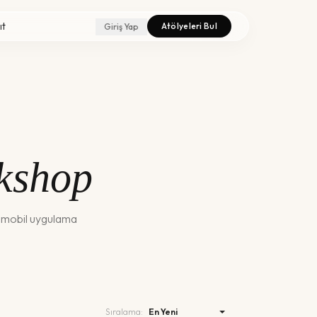
ıt
Atölyeleri Bul
Giriş Yap
kshop
e mobil uygulama
Sıralama: