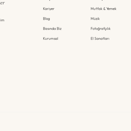
ğer
Kariyer
Mutfak & Yemek
Blog
Müzik
yim
Basında Biz
Fotoğrafçılık
Kurumsal
El Sanatları