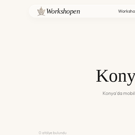
Workshopen
Worksho
Kony
Konya
'da
mobil
0
atölye bulundu