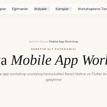
plar
Eğitmenler
Atölyeler
Kamplar
Workshoplarını Tan
Şehirler
/
Konya
/
Mobile App Workshop
DENEYİM ALT KATEGORİSİ
a
Mobile App Wor
e app workshop
workshop'larına katılın!
React Native ve Flutter il
geliştirme