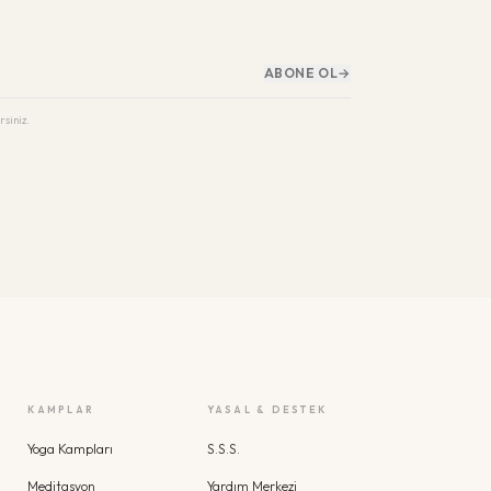
ABONE OL
→
rsiniz.
KAMPLAR
YASAL & DESTEK
Yoga Kampları
S.S.S.
Meditasyon
Yardım Merkezi