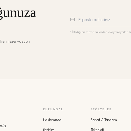
ğunuza
* İstediğiniz zaman bültenden kolayca ayrılabili
erken rezervasyon
KURUMSAL
ATÖLYELER
Hakkımızda
Sanat & Tasarım
nda
İletişim
Teknoloji