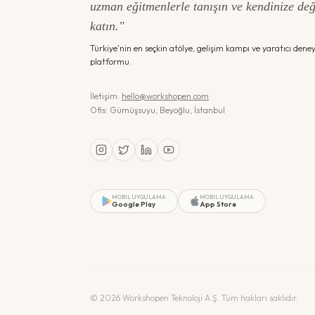
uzman eğitmenlerle tanışın ve kendinize de
katın."
Türkiye'nin en seçkin atölye, gelişim kampı ve yaratıcı dene
platformu.
İletişim:
hello@workshopen.com
Ofis: Gümüşsuyu, Beyoğlu, İstanbul
MOBIL UYGULAMA
MOBIL UYGULAMA
Google Play
App Store
©
2026
Workshopen Teknoloji A.Ş. Tüm hakları saklıdır.