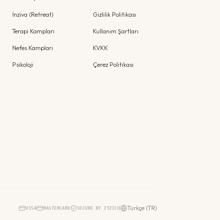
İnziva (Retreat)
Gizlilik Politikası
Terapi Kampları
Kullanım Şartları
Nefes Kampları
KVKK
Psikoloji
Çerez Politikası
Türkçe (TR)
VISA
MASTERCARD
SECURE BY IYZICO