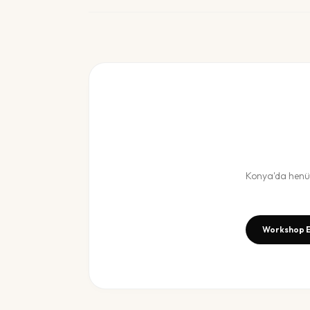
Konya
'da hen
Workshop E