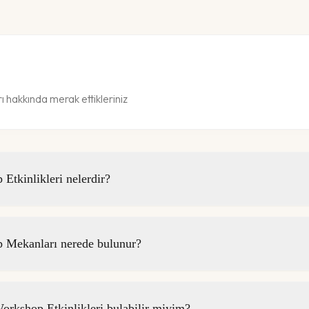
hakkında merak ettikleriniz
tkinlikleri nelerdir?
Mekanları nerede bulunur?
kshop Etkinlikleri bulabilir miyim?