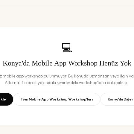
💻
Konya
'da
Mobile App Workshop
Henüz Yok
üz
mobile app workshop
bulunmuyor. Bu konuda uzmansan veya ilgin var
Alternatif olarak yakındaki şehirlerdeki workshop'lara bakabilirsin.
kle
Tüm
Mobile App Workshop
Workshop'ları
Konya
'da Diğer