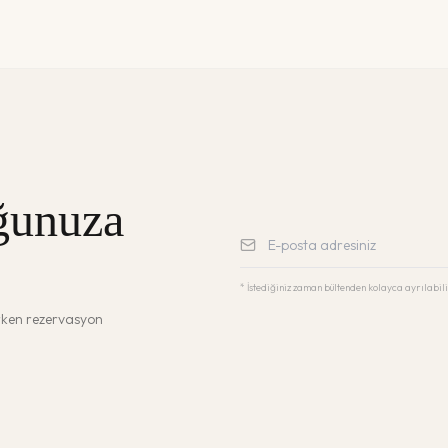
ğunuza
* İstediğiniz zaman bültenden kolayca ayrılabili
erken rezervasyon