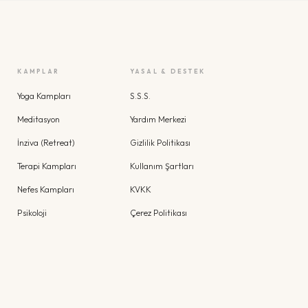
KAMPLAR
YASAL & DESTEK
Yoga Kampları
S.S.S.
Meditasyon
Yardım Merkezi
İnziva (Retreat)
Gizlilik Politikası
Terapi Kampları
Kullanım Şartları
Nefes Kampları
KVKK
Psikoloji
Çerez Politikası