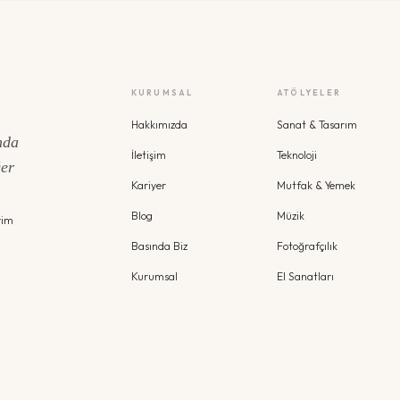
KURUMSAL
ATÖLYELER
Hakkımızda
Sanat & Tasarım
nda
İletişim
Teknoloji
ğer
Kariyer
Mutfak & Yemek
Blog
Müzik
yim
Basında Biz
Fotoğrafçılık
Kurumsal
El Sanatları