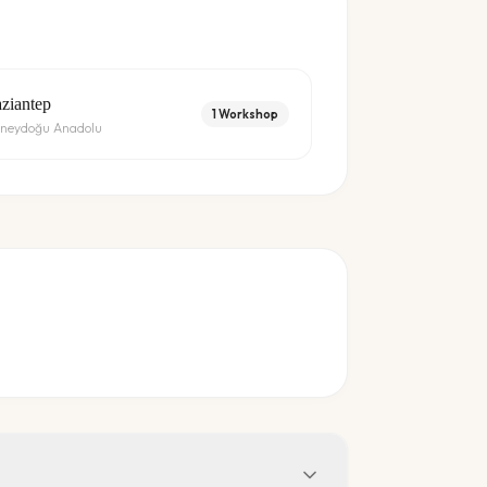
ziantep
1
Workshop
neydoğu Anadolu