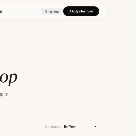
ıt
Atölyeleri Bul
Giriş Yap
hop
apımı
Sıralama: