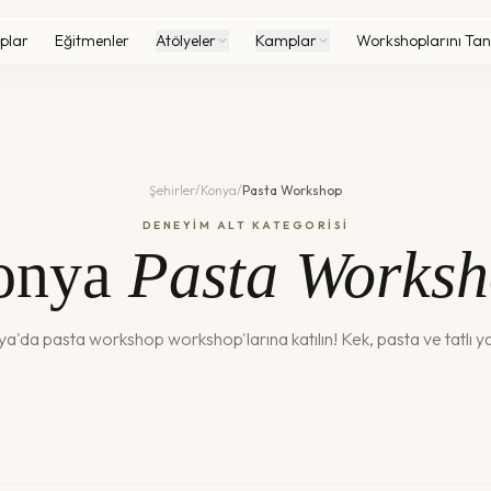
plar
Eğitmenler
Atölyeler
Kamplar
Workshoplarını Tan
Şehirler
/
Konya
/
Pasta Workshop
DENEYİM ALT KATEGORİSİ
onya
Pasta Works
ya
'da
pasta workshop
workshop'larına katılın!
Kek, pasta ve tatlı y