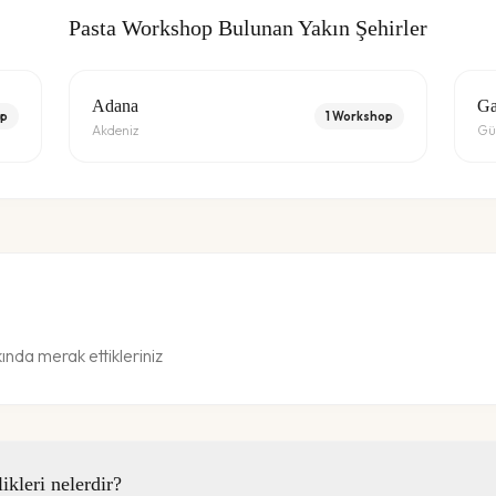
Pasta Workshop
Bulunan Yakın Şehirler
Adana
Ga
p
1
Workshop
Akdeniz
Gü
da merak ettikleriniz
kleri nelerdir?