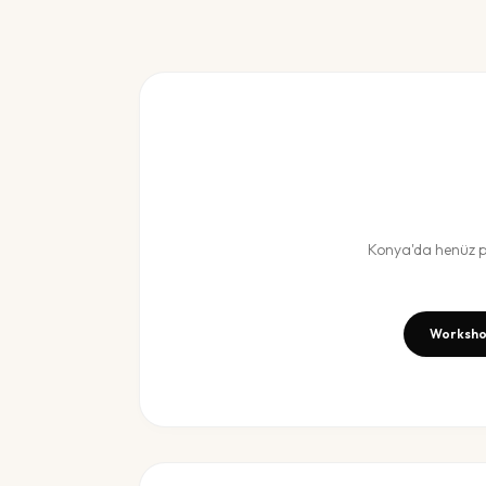
Konya
'da henüz
p
Worksho