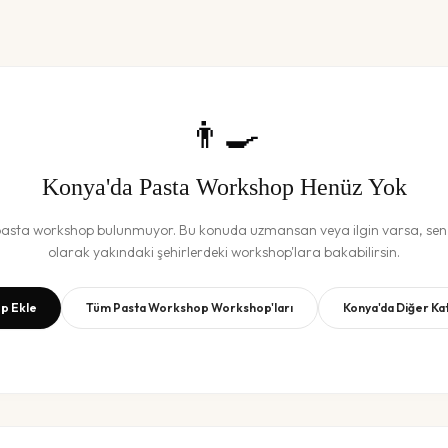
👨‍🍳
Konya
'da
Pasta Workshop
Henüz Yok
asta workshop
bulunmuyor. Bu konuda uzmansan veya ilgin varsa, sen b
olarak yakındaki şehirlerdeki workshop'lara bakabilirsin.
p Ekle
Tüm
Pasta Workshop
Workshop'ları
Konya
'da Diğer Ka