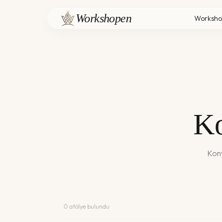
Workshopen
Worksho
K
Kon
0
atölye bulundu