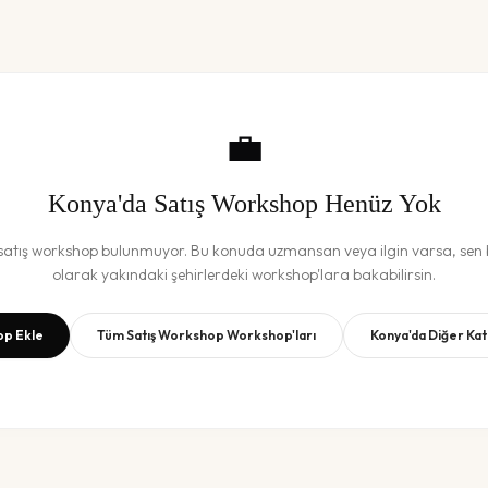
💼
Konya
'da
Satış Workshop
Henüz Yok
satış workshop
bulunmuyor. Bu konuda uzmansan veya ilgin varsa, sen b
olarak yakındaki şehirlerdeki workshop'lara bakabilirsin.
p Ekle
Tüm
Satış Workshop
Workshop'ları
Konya
'da Diğer Ka