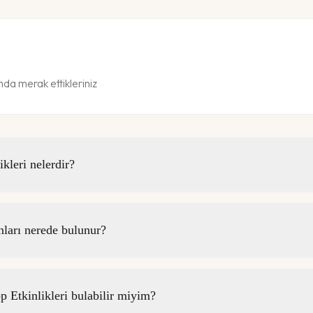
da merak ettikleriniz
leri nelerdir?
arı nerede bulunur?
Etkinlikleri bulabilir miyim?