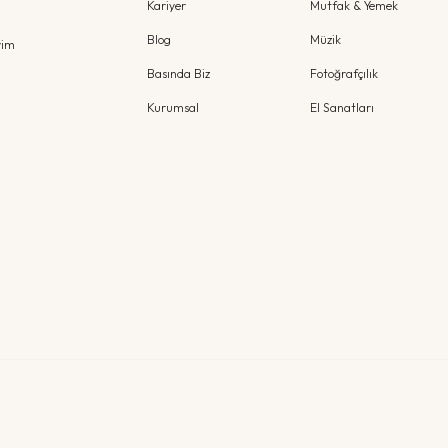
Kariyer
Mutfak & Yemek
Blog
Müzik
yim
Basında Biz
Fotoğrafçılık
Kurumsal
El Sanatları