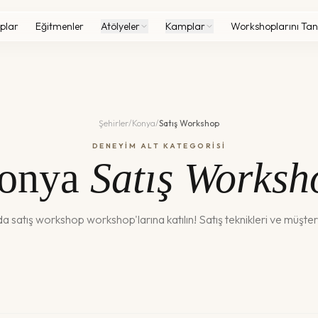
plar
Eğitmenler
Atölyeler
Kamplar
Workshoplarını Tan
Şehirler
/
Konya
/
Satış Workshop
DENEYİM ALT KATEGORİSİ
onya
Satış Worksh
da
satış workshop
workshop'larına katılın!
Satış teknikleri ve müşteri 