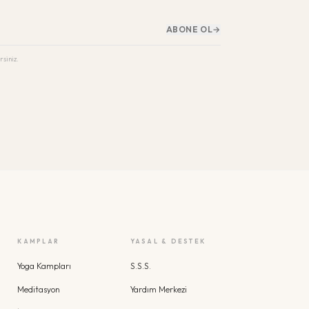
ABONE OL
→
rsiniz.
KAMPLAR
YASAL & DESTEK
Yoga Kampları
S.S.S.
Meditasyon
Yardım Merkezi