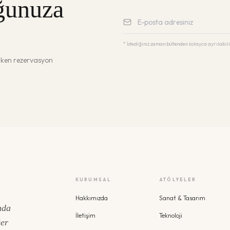
ğunuza
* İstediğiniz zaman bültenden kolayca ayrılabili
erken rezervasyon
KURUMSAL
ATÖLYELER
Hakkımızda
Sanat & Tasarım
nda
İletişim
Teknoloji
ğer