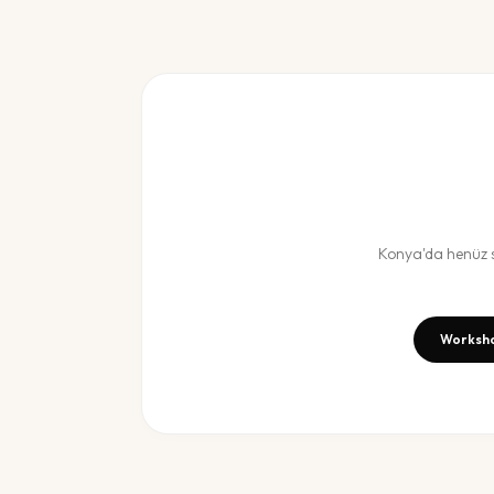
Konya
'da henüz
Worksho