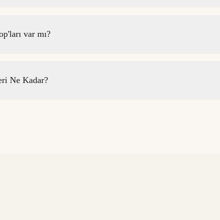
p'ları var mı?
eri Ne Kadar?