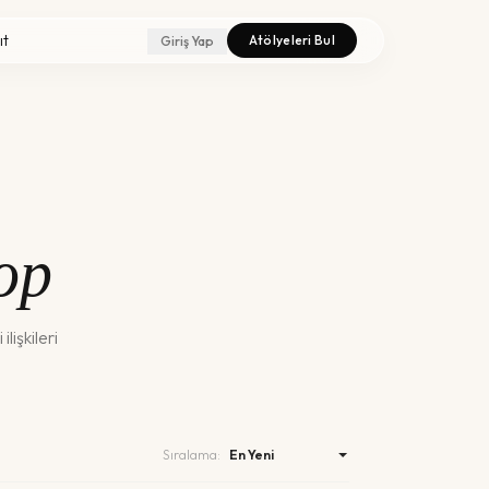
ıt
Atölyeleri Bul
Giriş Yap
op
ilişkileri
Sıralama: