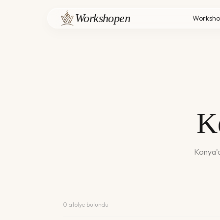
Workshopen
Worksho
K
Konya
'
0
atölye bulundu