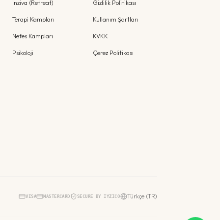
İnziva (Retreat)
Gizlilik Politikası
Terapi Kampları
Kullanım Şartları
Nefes Kampları
KVKK
Psikoloji
Çerez Politikası
Türkçe (TR)
VISA
MASTERCARD
SECURE BY IYZICO