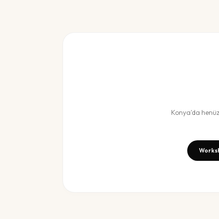
Konya
'da henü
Worksh