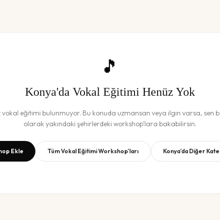
🎵
Konya
'da
Vokal Eğitimi
Henüz Yok
z
vokal eğitimi
bulunmuyor. Bu konuda uzmansan veya ilgin varsa, sen ba
olarak yakındaki şehirlerdeki workshop'lara bakabilirsin.
op Ekle
Tüm
Vokal Eğitimi
Workshop'ları
Konya
'da Diğer Kate