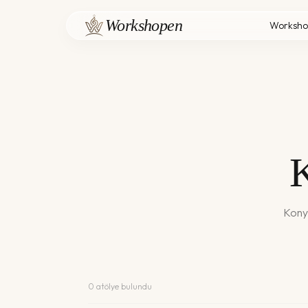
Workshopen
Worksho
Kony
0
atölye bulundu