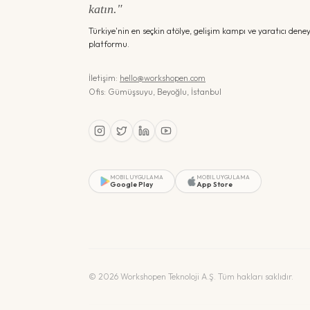
katın."
Türkiye'nin en seçkin atölye, gelişim kampı ve yaratıcı dene
platformu.
İletişim:
hello@workshopen.com
Ofis: Gümüşsuyu, Beyoğlu, İstanbul
MOBIL UYGULAMA
MOBIL UYGULAMA
Google Play
App Store
©
2026
Workshopen Teknoloji A.Ş. Tüm hakları saklıdır.