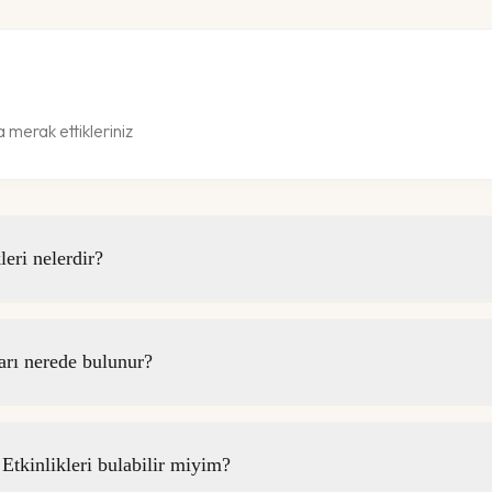
 merak ettikleriniz
eri nelerdir?
rı nerede bulunur?
tkinlikleri bulabilir miyim?