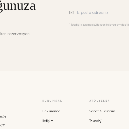
ğunuza
* İstediğiniz zaman bültenden kolayca ayrılabili
erken rezervasyon
KURUMSAL
ATÖLYELER
Hakkımızda
Sanat & Tasarım
nda
İletişim
Teknoloji
ğer