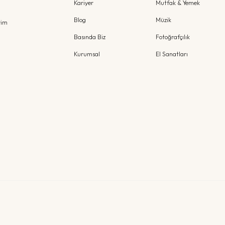
Kariyer
Mutfak & Yemek
Blog
Müzik
yim
Basında Biz
Fotoğrafçılık
Kurumsal
El Sanatları