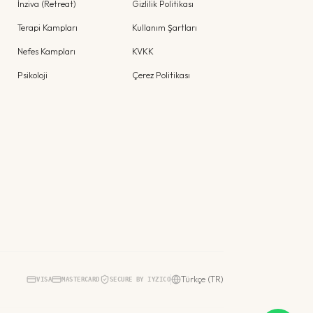
İnziva (Retreat)
Gizlilik Politikası
Terapi Kampları
Kullanım Şartları
Nefes Kampları
KVKK
Psikoloji
Çerez Politikası
Türkçe (TR)
VISA
MASTERCARD
SECURE BY IYZICO