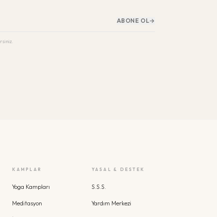
ABONE OL
→
rsiniz.
KAMPLAR
YASAL & DESTEK
Yoga Kampları
S.S.S.
Meditasyon
Yardım Merkezi