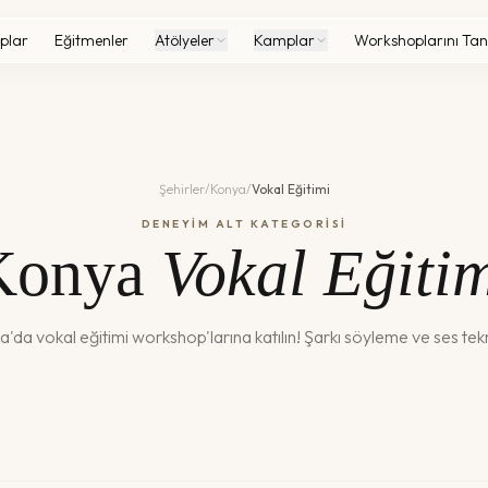
plar
Eğitmenler
Atölyeler
Kamplar
Workshoplarını Tan
Şehirler
/
Konya
/
Vokal Eğitimi
DENEYİM ALT KATEGORİSİ
Konya
Vokal Eğiti
a
'da
vokal eğitimi
workshop'larına katılın!
Şarkı söyleme ve ses tekn