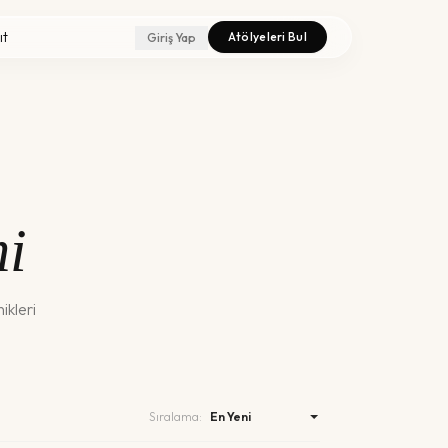
ıt
Atölyeleri Bul
Giriş Yap
mi
ikleri
Sıralama: