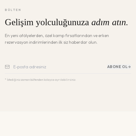
BÜLTEN
Gelişim yolculuğunuza
adım atın.
En yeni atölyelerden, özel kamp fırsatlarından ve erken
rezervasyon indirimlerinden ilk siz haberdar olun.
ABONE OL
→
* İstediğiniz zaman bültenden kolayca ayrılabilirsiniz.