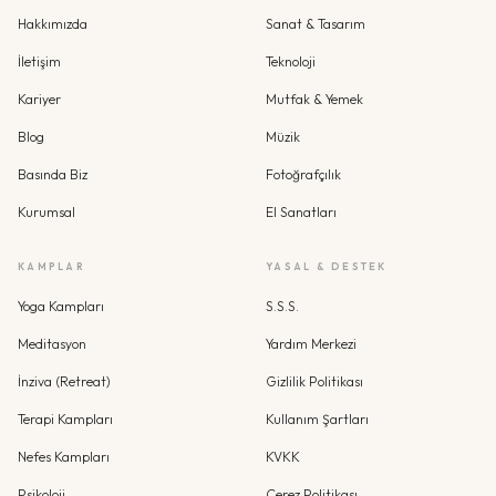
Hakkımızda
Sanat & Tasarım
İletişim
Teknoloji
Kariyer
Mutfak & Yemek
Blog
Müzik
Basında Biz
Fotoğrafçılık
Kurumsal
El Sanatları
KAMPLAR
YASAL & DESTEK
Yoga Kampları
S.S.S.
Meditasyon
Yardım Merkezi
İnziva (Retreat)
Gizlilik Politikası
Terapi Kampları
Kullanım Şartları
Nefes Kampları
KVKK
Psikoloji
Çerez Politikası