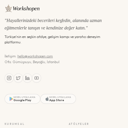
Workshopen
"Hayallerinizdeki becerileri keşfedin, alanında uzman
eğitmenlerle tanışın ve kendinize değer katın."
Türkiye'nin en seçkin atölye, gelişim kampı ve yaratıcı deneyim
platformu.
İletişim:
hello@workshopen.com
Ofis: Gümüşsuyu, Beyoğlu, İstanbul
MOBIL UYGULAMA
MOBIL UYGULAMA
Google Play
App Store
KURUMSAL
ATÖLYELER