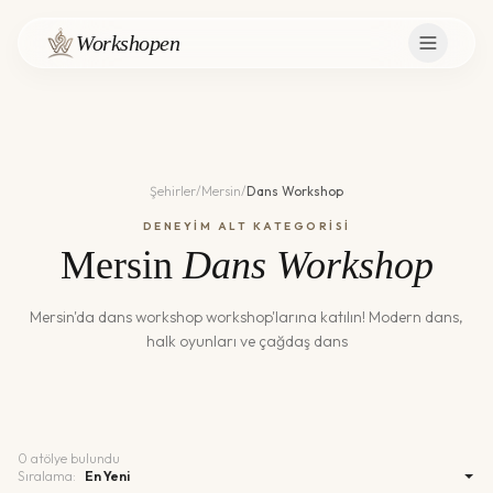
Workshopen
Şehirler
/
Mersin
/
Dans Workshop
DENEYİM ALT KATEGORİSİ
Mersin
Dans Workshop
Mersin
'da
dans workshop
workshop'larına katılın!
Modern dans,
halk oyunları ve çağdaş dans
0
atölye bulundu
Sıralama: