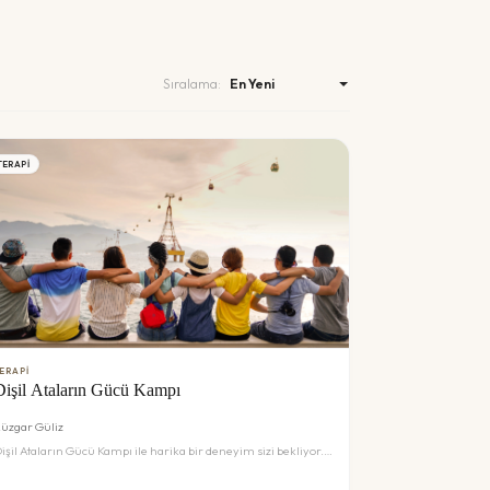
Sıralama:
TERAPI
ERAPI
Dişil Ataların Gücü Kampı
üzgar Güliz
işil Ataların Gücü Kampı ile harika bir deneyim sizi bekliyor.
etaylar ve rezervasyon için inceleyin.