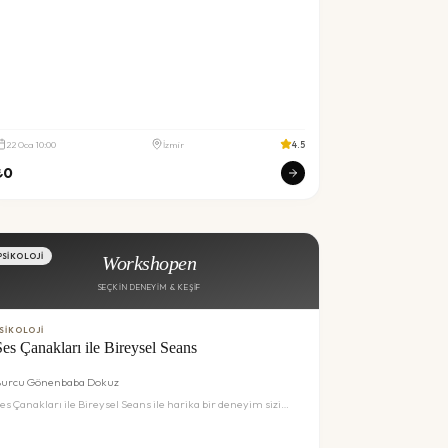
22
Oca
10:00
İzmir
4.5
₺
0
PSIKOLOJI
Workshopen
SEÇKIN DENEYIM & KEŞIF
SIKOLOJI
es Çanakları ile Bireysel Seans
urcu Gönenbaba Dokuz
es Çanakları ile Bireysel Seans ile harika bir deneyim sizi
ekliyor. Detaylar ve rezervasyon için inceleyin.