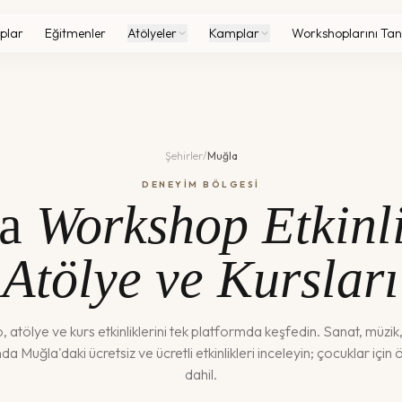
plar
Eğitmenler
Atölyeler
Kamplar
Workshoplarını Tan
Şehirler
/
Muğla
DENEYİM BÖLGESİ
a
Workshop Etkinli
Atölye ve Kursları
atölye ve kurs etkinliklerini tek platformda keşfedin. Sanat, müzik
anda
Muğla
'daki ücretsiz ve ücretli etkinlikleri inceleyin; çocuklar için 
dahil.