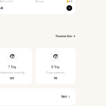
23
Oca
10:00
Muğla
4.5
₺
0
Tümünü Gör
🧒
🧒
7
Yaş
8
Yaş
Matematik mantığı
Proje yönetimi
129
115
1180