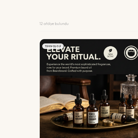
12
atölye bulundu
TEKNOLOJI