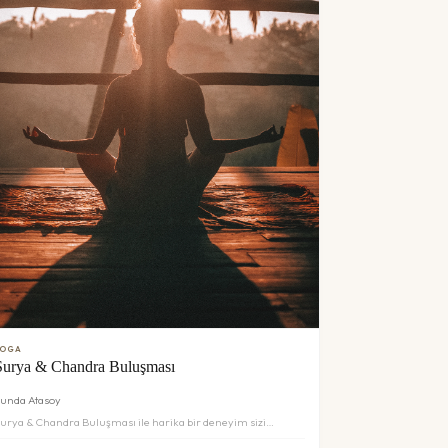
YOGA
Surya & Chandra Buluşması
unda Atasoy
urya & Chandra Buluşması ile harika bir deneyim sizi
ekliyor. Detaylar ve rezervasyon için inceleyin.