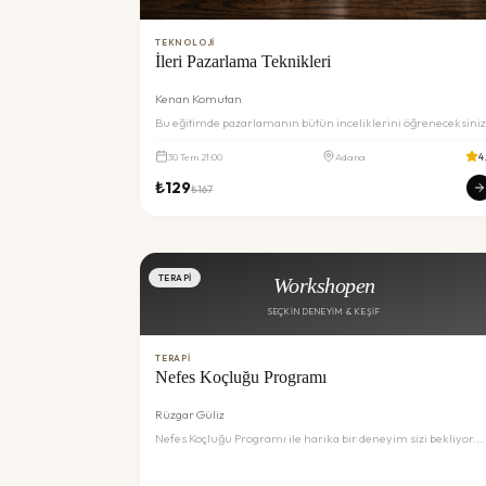
TEKNOLOJI
İleri Pazarlama Teknikleri
Kenan Komutan
Bu eğitimde pazarlamanın bütün inceliklerini öğreneceksiniz
30
Tem
21:00
Adana
4
₺
129
₺
167
TERAPI
Workshopen
SEÇKIN DENEYIM & KEŞIF
TERAPI
Nefes Koçluğu Programı
Rüzgar Güliz
Nefes Koçluğu Programı ile harika bir deneyim sizi bekliyor.
Detaylar ve rezervasyon için inceleyin.