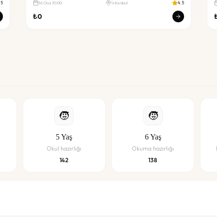
.5
16
Oca
10:00
İstanbul
4.5
₺
0
🧒
🧒
5
Yaş
6
Yaş
Okul hazırlığı
Okuma hazırlığı
142
138