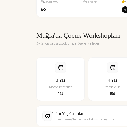
22
Oca
10:00
Nevşehir
4
₺
0
Muğla'da Çocuk Workshopları
3–12 yaş arası çocuklar için özel etkinlikler
🧒
🧒
3
Yaş
4
Yaş
Motor beceriler
Yaratıcılık
124
156
Tüm Yaş Grupları
🧒
Güvenli ve eğlenceli workshop deneyimleri