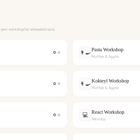
yeni workshop'lar ekleyebilirsiniz.
Pasta Workshop
👨‍🍳
0
Mutfak & Aşçılık
Kokteyl Workshop
👨‍🍳
0
Mutfak & Aşçılık
React Workshop
💻
0
Teknoloji