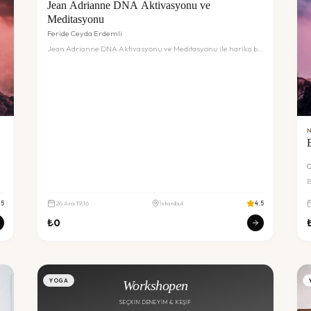
Jean Adrianne DNA Aktivasyonu ve
Meditasyonu
Feride Ceyda Erdemli
Jean Adrianne DNA Aktivasyonu ve Meditasyonu ile harika bir
deneyim sizi bekliyor. Detaylar ve rezervasyon için inceleyin.
N
C
B
b
.5
26
Ara
19:16
İstanbul
4.5
₺
0
YOGA
Workshopen
SEÇKIN DENEYIM & KEŞIF