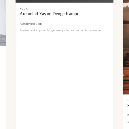
YOGA
Auramind Yaşam Denge Kampı
Auramind Ekibi
Auramind Yaşam Denge Kampı ile harika bir deneyim sizi
bekliyor. Detaylar ve rezervasyon için inceleyin.
F
S
b