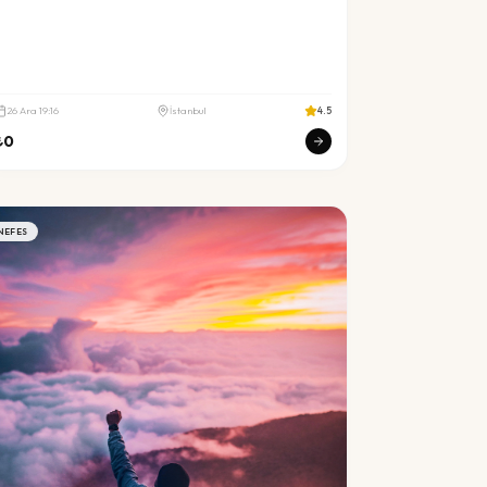
26
Ara
19:16
İstanbul
4.5
₺
0
NEFES