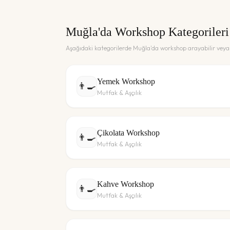
Muğla
'da Workshop Kategorileri
Aşağıdaki kategorilerde
Muğla
'da workshop arayabilir veya 
Yemek Workshop
👨‍🍳
Mutfak & Aşçılık
Çikolata Workshop
👨‍🍳
Mutfak & Aşçılık
Kahve Workshop
👨‍🍳
Mutfak & Aşçılık