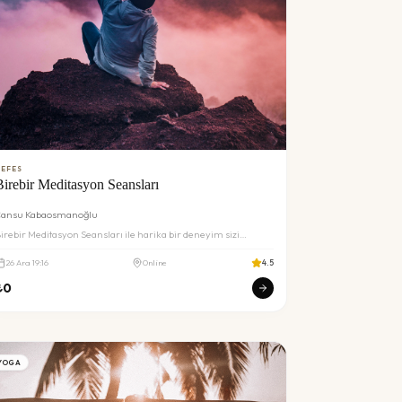
EFES
Birebir Meditasyon Seansları
ansu Kabaosmanoğlu
irebir Meditasyon Seansları ile harika bir deneyim sizi
ekliyor. Detaylar ve rezervasyon için inceleyin.
26
Ara
19:16
Online
4.5
₺
0
YOGA