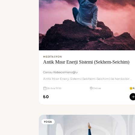
MEDITASYON
Antik Mısır Enerji Sistemi (Sekhem-Seichim)
Cansu Kabaosmanoğlu
Antik Mısır Enerji Sistemi (Sekhem-Seichim) ile harika bir
deneyim sizi bekliyor. Detaylar ve rezervasyon için inceleyin.
26
Ara
19:16
Online
4
₺
0
YOGA