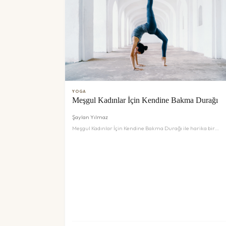
YOGA
Meşgul Kadınlar İçin Kendine Bakma Durağı
Şaylan Yılmaz
Meşgul Kadınlar İçin Kendine Bakma Durağı ile harika bir
deneyim sizi bekliyor. Detaylar ve rezervasyon için inceleyin.