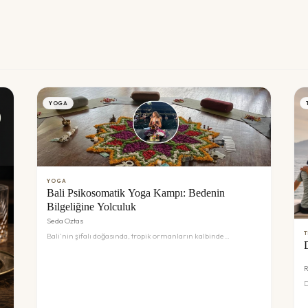
YOGA
YOGA
Bali Psikosomatik Yoga Kampı: Bedenin
Bilgeliğine Yolculuk
Seda Oztas
T
Bali’nin şifalı doğasında, tropik ormanların kalbinde
gerçekleştireceğimiz bu kampta; sadece yoga yapmayacak,
bedenimizin sessiz dilini çözmeyi öğreneceğiz. Psikosomatik
R
yaklaşımlar ve somatik farkındalık çalışmalarıyla, artık bize
hizmet etmeyen duygusal yükleri toprağa bırakacağız.
D
Kendinize en derin 'merhaba'yı demek için Bali’nin büyüsüne
D
davetlisiniz. Stres, modern dünyanın kaçınılmaz bir parçası