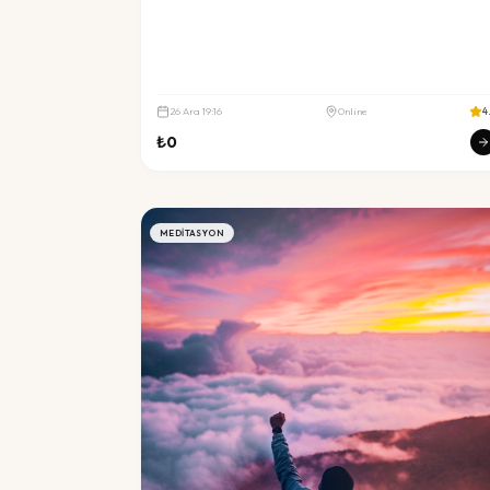
26
Ara
19:16
Online
4
₺
0
MEDITASYON