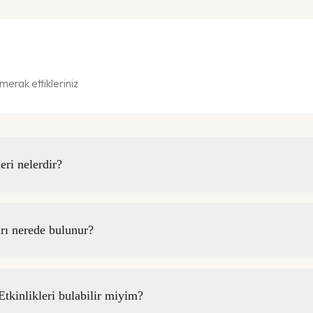
merak ettikleriniz
ri nelerdir?
ı nerede bulunur?
kinlikleri bulabilir miyim?