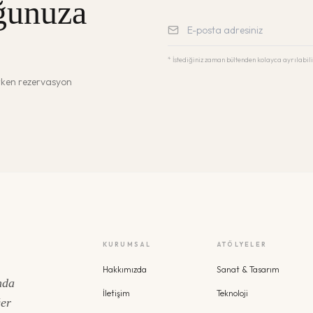
ğunuza
* İstediğiniz zaman bültenden kolayca ayrılabili
erken rezervasyon
KURUMSAL
ATÖLYELER
Hakkımızda
Sanat & Tasarım
nda
İletişim
Teknoloji
ğer