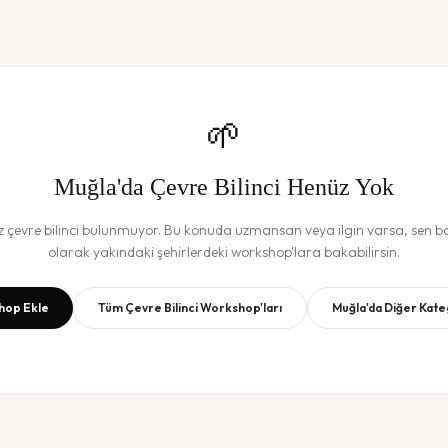
🌱
Muğla
'da
Çevre Bilinci
Henüz Yok
z
çevre bilinci
bulunmuyor. Bu konuda uzmansan veya ilgin varsa, sen baş
olarak yakındaki şehirlerdeki workshop'lara bakabilirsin.
hop Ekle
Tüm
Çevre Bilinci
Workshop'ları
Muğla
'da Diğer Kate