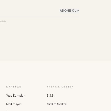
ABONE OL
→
rsiniz.
KAMPLAR
YASAL & DESTEK
Yoga Kampları
S.S.S.
Meditasyon
Yardım Merkezi