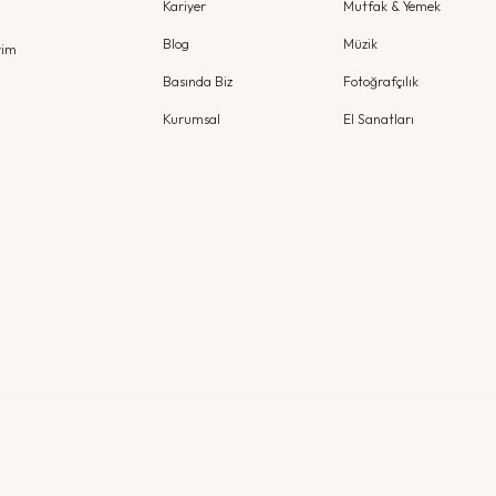
Kariyer
Mutfak & Yemek
Blog
Müzik
yim
Basında Biz
Fotoğrafçılık
Kurumsal
El Sanatları