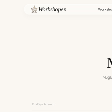
Workshopen
Worksho
Muğl
0
atölye bulundu