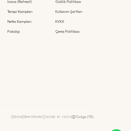
İnziva (Retreat)
Gizlilik Politikası
Terapi Kampları
Kullanım Şartları
Nefes Kampları
KVKK
Psikoloji
Çerez Politikası
Türkçe (TR)
VISA
MASTERCARD
SECURE BY IYZICO