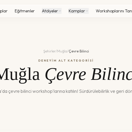
plar
Eğitmenler
Atölyeler
Kamplar
Workshoplarını Tan
Şehirler
/
Muğla
/
Çevre Bilinci
DENEYİM ALT KATEGORİSİ
Muğla
Çevre Bilinc
a
'da
çevre bilinci
workshop'larına katılın!
Sürdürülebilirlik ve geri d