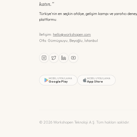
katın."
Türkiye'nin en seçkin atölye, gelişim kampı ve yaratıcı dene
platformu.
İletişim:
hello@workshopen.com
Ofis: Gümüşsuyu, Beyoğlu, İstanbul
MOBIL UYGULAMA
MOBIL UYGULAMA
Google Play
App Store
©
2026
Workshopen Teknoloji A.Ş. Tüm hakları saklıdır.