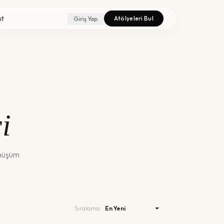
ıt
Atölyeleri Bul
Giriş Yap
i
önüşüm
Sıralama: