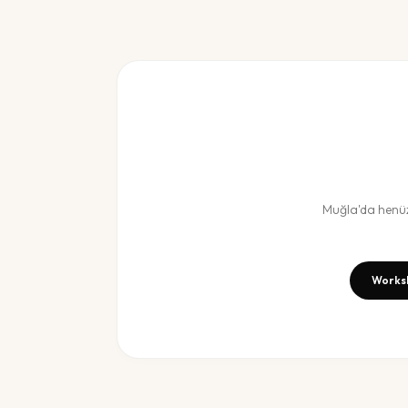
Muğla
'da henü
Works