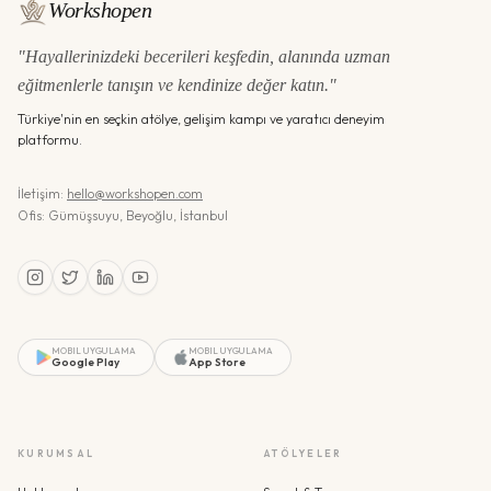
Workshopen
"Hayallerinizdeki becerileri keşfedin, alanında uzman
eğitmenlerle tanışın ve kendinize değer katın."
Türkiye'nin en seçkin atölye, gelişim kampı ve yaratıcı deneyim
platformu.
İletişim:
hello@workshopen.com
Ofis: Gümüşsuyu, Beyoğlu, İstanbul
MOBIL UYGULAMA
MOBIL UYGULAMA
Google Play
App Store
KURUMSAL
ATÖLYELER