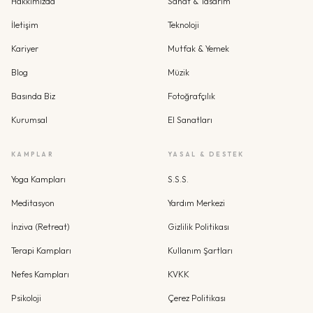
Hakkımızda
Sanat & Tasarım
İletişim
Teknoloji
Kariyer
Mutfak & Yemek
Blog
Müzik
Basında Biz
Fotoğrafçılık
Kurumsal
El Sanatları
KAMPLAR
YASAL & DESTEK
Yoga Kampları
S.S.S.
Meditasyon
Yardım Merkezi
İnziva (Retreat)
Gizlilik Politikası
Terapi Kampları
Kullanım Şartları
Nefes Kampları
KVKK
Psikoloji
Çerez Politikası