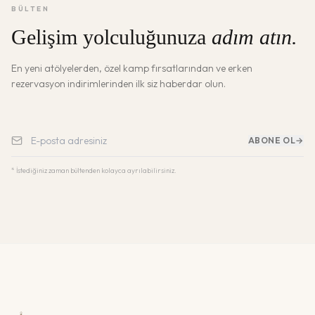
BÜLTEN
Gelişim yolculuğunuza
adım atın.
En yeni atölyelerden, özel kamp fırsatlarından ve erken
rezervasyon indirimlerinden ilk siz haberdar olun.
ABONE OL
→
* İstediğiniz zaman bültenden kolayca ayrılabilirsiniz.