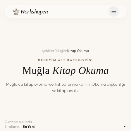
Workshopen
Şehirler
/
Muğla
/
Kitap Okuma
DENEYİM ALT KATEGORİSİ
Muğla
Kitap Okuma
Muğla
'da
kitap okuma
workshop'larına katılın!
Okuma alışkanlığı
ve kitap analizi
0
atölye bulundu
Sıralama: