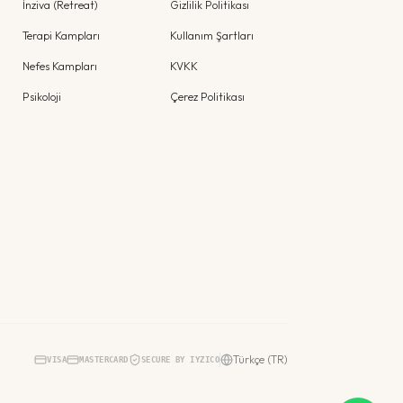
İnziva (Retreat)
Gizlilik Politikası
Terapi Kampları
Kullanım Şartları
Nefes Kampları
KVKK
Psikoloji
Çerez Politikası
Türkçe (TR)
VISA
MASTERCARD
SECURE BY IYZICO