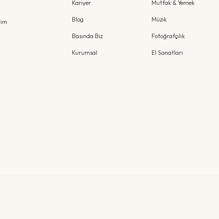
Kariyer
Mutfak & Yemek
Blog
Müzik
yim
Basında Biz
Fotoğrafçılık
Kurumsal
El Sanatları