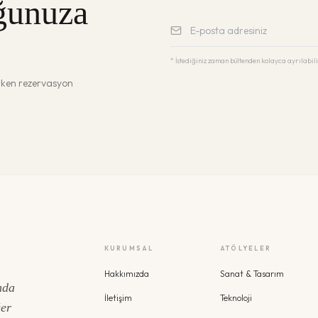
ğunuza
* İstediğiniz zaman bültenden kolayca ayrılabili
erken rezervasyon
KURUMSAL
ATÖLYELER
Hakkımızda
Sanat & Tasarım
nda
İletişim
Teknoloji
ğer