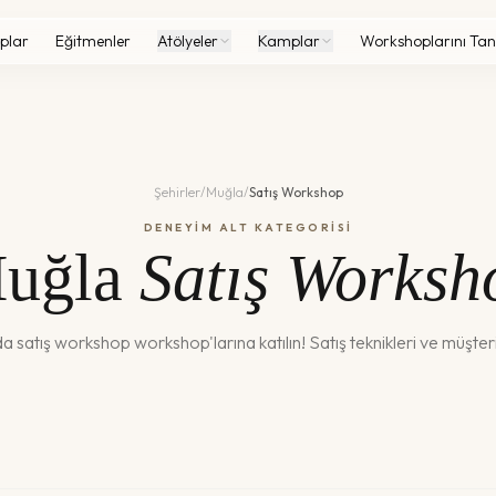
plar
Eğitmenler
Atölyeler
Kamplar
Workshoplarını Tan
Şehirler
/
Muğla
/
Satış Workshop
DENEYİM ALT KATEGORİSİ
uğla
Satış Worksh
da
satış workshop
workshop'larına katılın!
Satış teknikleri ve müşteri i