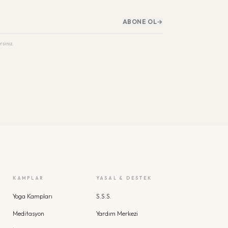
ABONE OL
→
rsiniz.
KAMPLAR
YASAL & DESTEK
Yoga Kampları
S.S.S.
Meditasyon
Yardım Merkezi