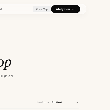
ıt
Atölyeleri Bul
Giriş Yap
op
lişkileri
Sıralama: