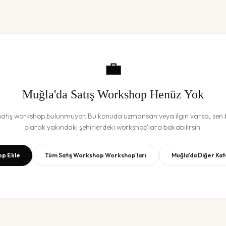
💼
Muğla
'da
Satış Workshop
Henüz Yok
satış workshop
bulunmuyor. Bu konuda uzmansan veya ilgin varsa, sen b
olarak yakındaki şehirlerdeki workshop'lara bakabilirsin.
p Ekle
Tüm
Satış Workshop
Workshop'ları
Muğla
'da Diğer Ka