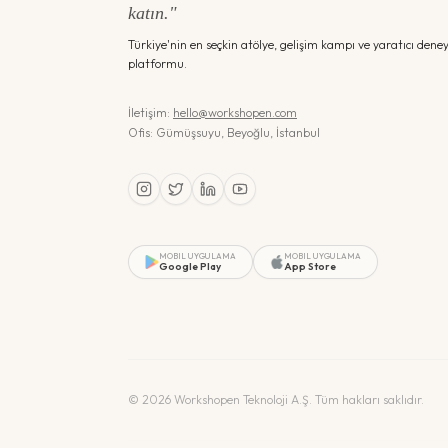
katın."
Türkiye'nin en seçkin atölye, gelişim kampı ve yaratıcı dene
platformu.
İletişim:
hello@workshopen.com
Ofis: Gümüşsuyu, Beyoğlu, İstanbul
MOBIL UYGULAMA
MOBIL UYGULAMA
Google Play
App Store
©
2026
Workshopen Teknoloji A.Ş. Tüm hakları saklıdır.