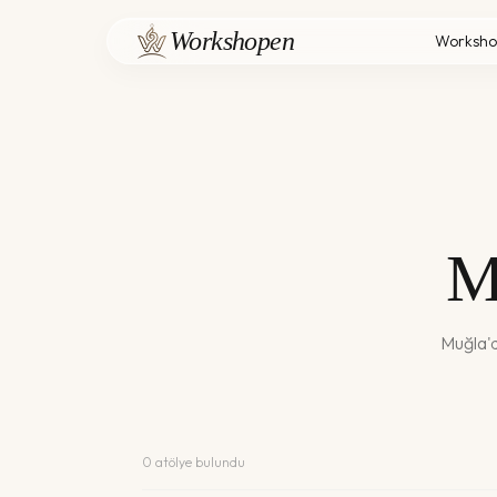
Workshopen
Worksho
M
Muğla
'
0
atölye bulundu