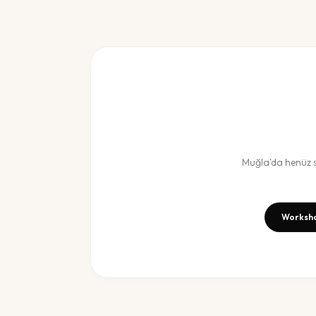
Muğla
'da henüz
Worksho