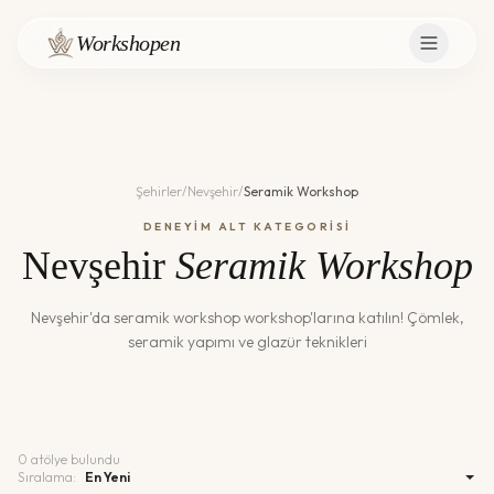
Workshopen
Şehirler
/
Nevşehir
/
Seramik Workshop
DENEYİM ALT KATEGORİSİ
Nevşehir
Seramik Workshop
Nevşehir
'da
seramik workshop
workshop'larına katılın!
Çömlek,
seramik yapımı ve glazür teknikleri
0
atölye bulundu
Sıralama: