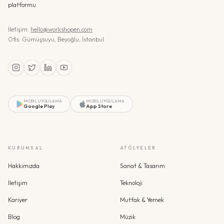
platformu.
İletişim:
hello@workshopen.com
Ofis: Gümüşsuyu, Beyoğlu, İstanbul
MOBIL UYGULAMA
MOBIL UYGULAMA
Google Play
App Store
KURUMSAL
ATÖLYELER
Hakkımızda
Sanat & Tasarım
İletişim
Teknoloji
Kariyer
Mutfak & Yemek
Blog
Müzik