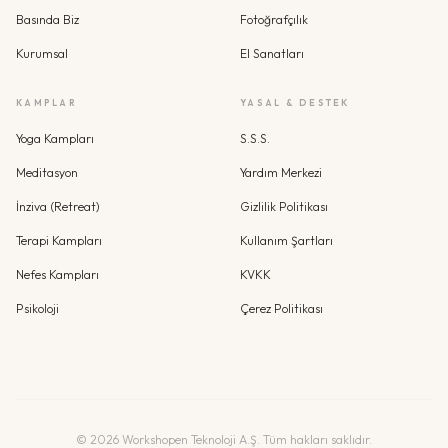
Basında Biz
Fotoğrafçılık
Kurumsal
El Sanatları
KAMPLAR
YASAL & DESTEK
Yoga Kampları
S.S.S.
Meditasyon
Yardım Merkezi
İnziva (Retreat)
Gizlilik Politikası
Terapi Kampları
Kullanım Şartları
Nefes Kampları
KVKK
Psikoloji
Çerez Politikası
©
2026
Workshopen Teknoloji A.Ş. Tüm hakları saklıdır.