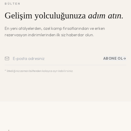
BÜLTEN
Gelişim yolculuğunuza
adım atın.
En yeni atölyelerden, özel kamp fırsatlarından ve erken
rezervasyon indirimlerinden ilk siz haberdar olun.
ABONE OL
→
* İstediğiniz zaman bültenden kolayca ayrılabilirsiniz.