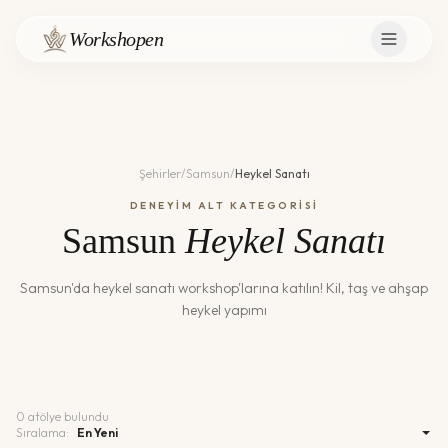
Workshopen
Şehirler
/
Samsun
/
Heykel Sanatı
DENEYİM ALT KATEGORİSİ
Samsun
Heykel Sanatı
Samsun
'da
heykel sanatı
workshop'larına katılın!
Kil, taş ve ahşap
heykel yapımı
0
atölye bulundu
Sıralama: