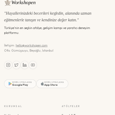
Workshopen
"Hayallerinizdeki becerileri keşfedin, alanında uzman
eğitmenlerle tanışın ve kendinize değer katın."
Türkiye'nin en seçkin atölye, gelişim kampı ve yaratıcı deneyim
platformu.
İletişim:
hello@workshopen.com
Ofis: Gümüşsuyu, Beyoğlu, İstanbul
MOBIL UYGULAMA
MOBIL UYGULAMA
Google Play
App Store
KURUMSAL
ATÖLYELER