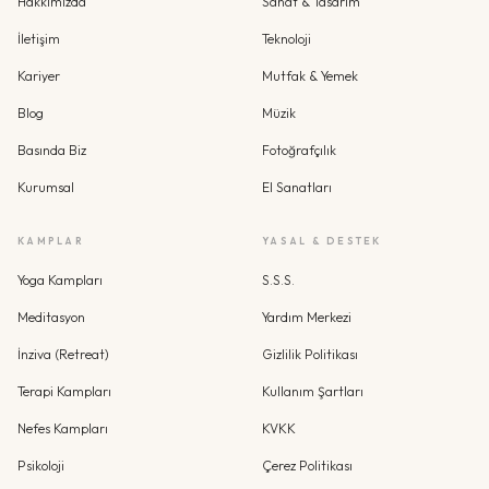
Hakkımızda
Sanat & Tasarım
İletişim
Teknoloji
Kariyer
Mutfak & Yemek
Blog
Müzik
Basında Biz
Fotoğrafçılık
Kurumsal
El Sanatları
KAMPLAR
YASAL & DESTEK
Yoga Kampları
S.S.S.
Meditasyon
Yardım Merkezi
İnziva (Retreat)
Gizlilik Politikası
Terapi Kampları
Kullanım Şartları
Nefes Kampları
KVKK
Psikoloji
Çerez Politikası