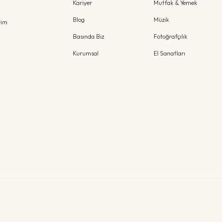
Kariyer
Mutfak & Yemek
Blog
Müzik
yim
Basında Biz
Fotoğrafçılık
Kurumsal
El Sanatları