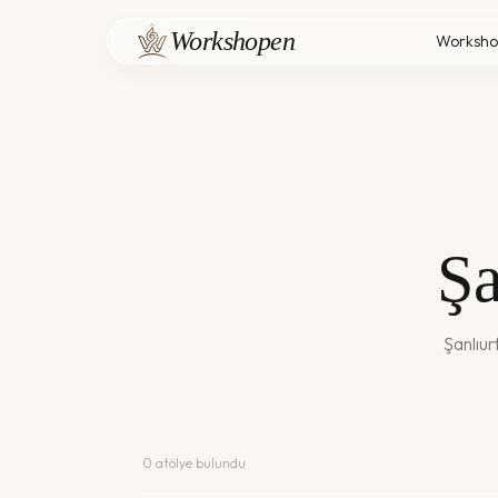
Workshopen
Worksho
Şa
Şanlıur
0
atölye bulundu