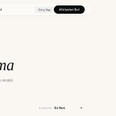
ıt
Atölyeleri Bul
Giriş Yap
ma
 analizi
Sıralama: