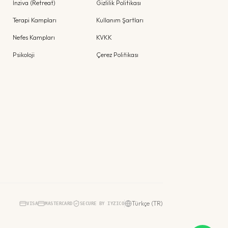
İnziva (Retreat)
Gizlilik Politikası
Terapi Kampları
Kullanım Şartları
Nefes Kampları
KVKK
Psikoloji
Çerez Politikası
Türkçe (TR)
VISA
MASTERCARD
SECURE BY IYZICO