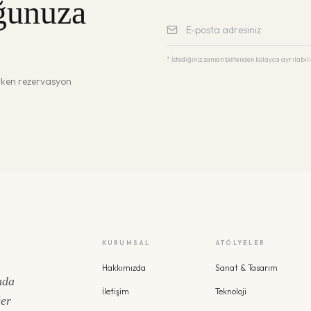
ğunuza
* İstediğiniz zaman bültenden kolayca ayrılabili
erken rezervasyon
KURUMSAL
ATÖLYELER
Hakkımızda
Sanat & Tasarım
nda
İletişim
Teknoloji
ğer