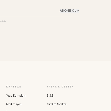
ABONE OL
→
rsiniz.
KAMPLAR
YASAL & DESTEK
Yoga Kampları
S.S.S.
Meditasyon
Yardım Merkezi