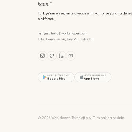
katın."
Türkiye'nin en seçkin atölye, gelişim kampı ve yaratıcı dene
platformu.
İletişim:
hello@workshopen.com
Ofis: Gümüşsuyu, Beyoğlu, İstanbul
MOBIL UYGULAMA
MOBIL UYGULAMA
Google Play
App Store
©
2026
Workshopen Teknoloji A.Ş. Tüm hakları saklıdır.