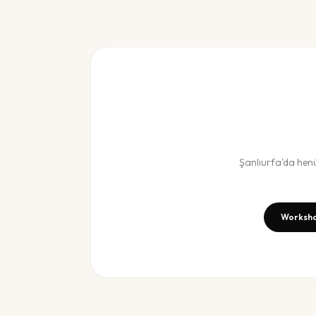
Şanlıurfa
'da hen
Worksho