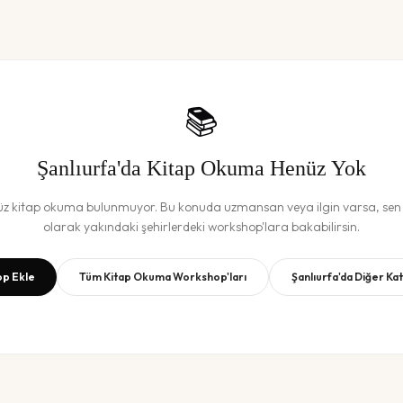
📚
Şanlıurfa
'da
Kitap Okuma
Henüz Yok
üz
kitap okuma
bulunmuyor. Bu konuda uzmansan veya ilgin varsa, sen b
olarak yakındaki şehirlerdeki workshop'lara bakabilirsin.
p Ekle
Tüm
Kitap Okuma
Workshop'ları
Şanlıurfa
'da Diğer Ka