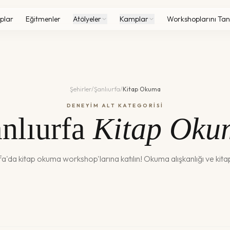
plar
Eğitmenler
Atölyeler
Kamplar
Workshoplarını Tan
Şehirler
/
Şanlıurfa
/
Kitap Okuma
DENEYİM ALT KATEGORİSİ
nlıurfa
Kitap Oku
fa
'da
kitap okuma
workshop'larına katılın!
Okuma alışkanlığı ve kitap