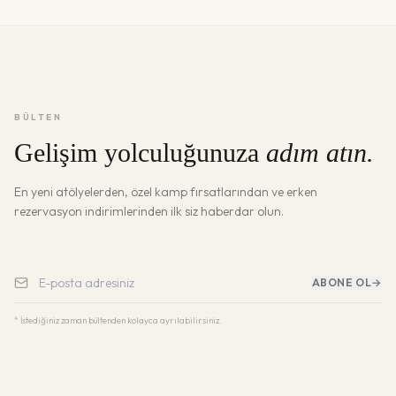
BÜLTEN
Gelişim yolculuğunuza
adım atın.
En yeni atölyelerden, özel kamp fırsatlarından ve erken
rezervasyon indirimlerinden ilk siz haberdar olun.
ABONE OL
→
* İstediğiniz zaman bültenden kolayca ayrılabilirsiniz.