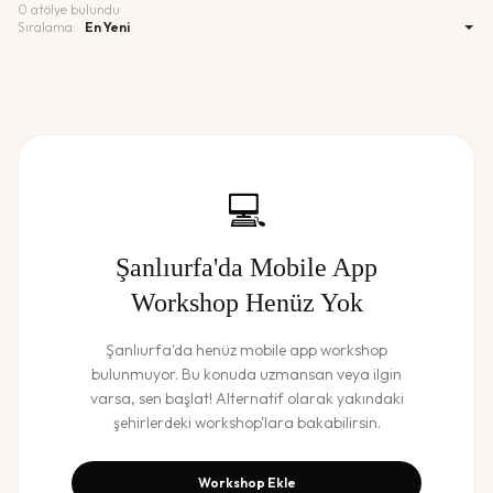
0
atölye bulundu
Sıralama:
💻
Şanlıurfa
'da
Mobile App
Workshop
Henüz Yok
Şanlıurfa
'da henüz
mobile app workshop
bulunmuyor. Bu konuda uzmansan veya ilgin
varsa, sen başlat! Alternatif olarak yakındaki
şehirlerdeki workshop'lara bakabilirsin.
Workshop Ekle