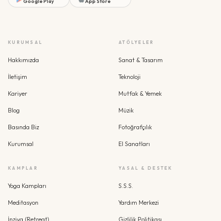
Google Play
App Store
KURUMSAL
ATÖLYELER
Hakkımızda
Sanat & Tasarım
İletişim
Teknoloji
Kariyer
Mutfak & Yemek
Blog
Müzik
Basında Biz
Fotoğrafçılık
Kurumsal
El Sanatları
KAMPLAR
YASAL & DESTEK
Yoga Kampları
S.S.S.
Meditasyon
Yardım Merkezi
İnziva (Retreat)
Gizlilik Politikası