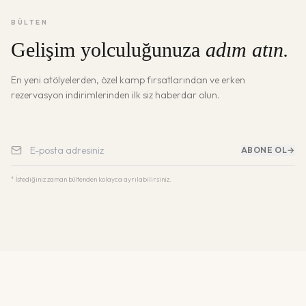
BÜLTEN
Gelişim yolculuğunuza
adım atın.
En yeni atölyelerden, özel kamp fırsatlarından ve erken
rezervasyon indirimlerinden ilk siz haberdar olun.
ABONE OL
→
* İstediğiniz zaman bültenden kolayca ayrılabilirsiniz.