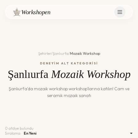
Workshopen
Şehirler
/
Şanlıurfa
/
Mozaik Workshop
DENEYİM ALT KATEGORİSİ
Şanlıurfa
Mozaik Workshop
Şanlıurfa
'da
mozaik workshop
workshop'larına katılın!
Cam ve
seramik mozaik sanatı
0
atölye bulundu
Sıralama: