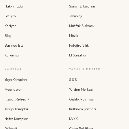
Hakkımızda
Sanat & Tasarım
İletişim
Teknoloji
Kariyer
Mutfak & Yemek
Blog
Müzik
Basında Biz
Fotoğrafçılık
Kurumsal
El Sanatları
KAMPLAR
YASAL & DESTEK
Yoga Kampları
S.S.S.
Meditasyon
Yardım Merkezi
İnziva (Retreat)
Gizlilik Politikası
Terapi Kampları
Kullanım Şartları
Nefes Kampları
KVKK
Psikoloji
Çerez Politikası