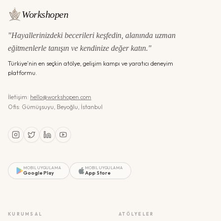
Workshopen
"Hayallerinizdeki becerileri keşfedin, alanında uzman
eğitmenlerle tanışın ve kendinize değer katın."
Türkiye'nin en seçkin atölye, gelişim kampı ve yaratıcı deneyim
platformu.
İletişim:
hello@workshopen.com
Ofis: Gümüşsuyu, Beyoğlu, İstanbul
MOBIL UYGULAMA
MOBIL UYGULAMA
Google Play
App Store
KURUMSAL
ATÖLYELER