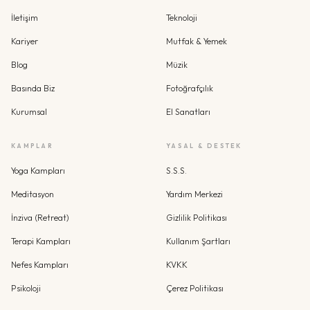
İletişim
Teknoloji
Kariyer
Mutfak & Yemek
Blog
Müzik
Basında Biz
Fotoğrafçılık
Kurumsal
El Sanatları
KAMPLAR
YASAL & DESTEK
Yoga Kampları
S.S.S.
Meditasyon
Yardım Merkezi
İnziva (Retreat)
Gizlilik Politikası
Terapi Kampları
Kullanım Şartları
Nefes Kampları
KVKK
Psikoloji
Çerez Politikası