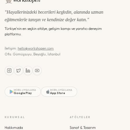
"Hayallerinizdeki becerileri keşfedin, alanında uzman
eğitmenlerle tanışın ve kendinize değer katın."
Türkiye'nin en seçkin atölye, gelişim kampı ve yaratıcı deneyim
platformu.
İletişim:
hello@workshopen.com
Ofis: Gümüşsuyu, Beyoğlu, İstanbul
MOBIL UYGULAMA
MOBIL UYGULAMA
Google Play
App Store
KURUMSAL
ATÖLYELER
Hakkımızda
Sanat & Tasarım