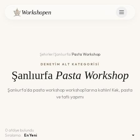
Workshopen
Şehirler
/
Şanlıurfa
/
Pasta Workshop
DENEYİM ALT KATEGORİSİ
Şanlıurfa
Pasta Workshop
Şanlıurfa
'da
pasta workshop
workshop'larına katılın!
Kek, pasta
ve tatlı yapımı
0
atölye bulundu
Sıralama: